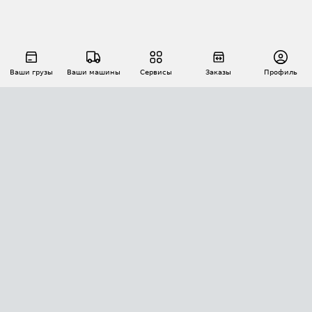
Ваши грузы
Ваши машины
Сервисы
Заказы
Профиль
АВТОМАТИЗАЦИЯ ПЕРЕВОЗОК
Площадки
Заказы
Торги
Тендеры
АТИ-Доки
GPS-мониторинг
АТИ Мессенджер
Цепочки грузов
API ATI.SU
ПОЛЕЗНОЕ
Расчет расстояний
БЕЗОПАСНОСТЬ
Академия ATI.SU
ATI.SU о безопасности
Звезды ATI.SU на вашем сайте
КОНТАКТЫ И ТАРИФЫ
Памятка по проверке контрагентов