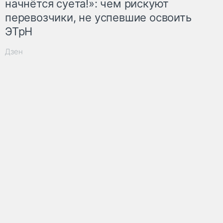
начнётся суета!»: чем рискуют
перевозчики, не успевшие освоить
ЭТрН
Дзен