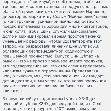
переходят на “премиум”, и необходимо, чтобы их
требованиям соответствовали продукты для разных
областей применения, - отметил Лакшми Нараян Б.,
директор по маркетингу Ceat. – “Нейлоновые” шины
[с конструкцией, усиленной нейлоном] остаются
предпочтительным выбором для многих автопарков,
и они хотят, чтобы шины служили максимально
долго и минимизировали время простоя техники,
уменьшая их расходы. Чтобы удовлетворить этот
запрос, мы разработали линейку шин Lyfmax X3,
обладающих беспрецедентной ходимостью и
повышенной прочностью. Выпуск шин Lyfmax на
рынок – это не просто премьера нового продукта,
это подтверждение нашего стремления предлагать
клиентам лучшие в отрасли шины. Представляя
новую линейку, мы устанавливаем новый стандарт
для индустрии, и мы уверены, что новая продукция
окажет позитивное влияние на бизнес наших
клиентов».
В новую линейку входят шины Lyfmax X3-R для
рулевой и Lyfmax X3-D для ведущей оси, и в Ceat
говорят, что их ресурс «на 10% выше, чем у шин