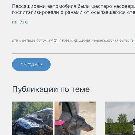
Пассажирами автомобиля были шестеро несоверш
госпитализировали с ранами от осыпавшегося сте
mr-7.ru
дтп с детьми
обгон
а-121
перевозка щебня
ленинградская область
ОБСУДИТЬ
Публикации по теме