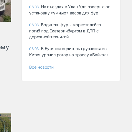
Ha въeздax в Улaн-Удэ зaвepшaют
06.08
ycтaнoвкy «yмныx» вecoв для фyp
Водитель фуры маркетплейса
06.08
погиб под Екатеринбургом в ДТП с
дорожной техникой
ему
В Бурятии водитель грузовика из
06.08
Китая уронил ротор на трассу «Байкал»
Все новости