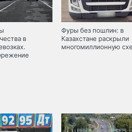
мы
Фуры без пошлин: в
чества в
Казахстане раскрыли
евозках.
многомиллионную сх
ережение