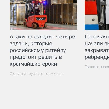
Горючая 
Атаки на склады: четыре
начали а
задачи, которые
закрыват
российскому ритейлу
ребренд
предстоит решить в
кратчайшие сроки
Топливо, мас
Склады и грузовые терминалы