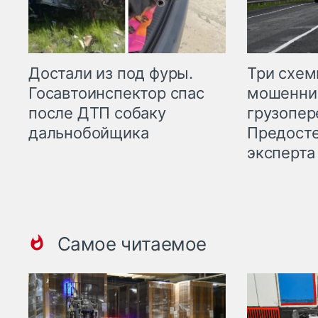
Три схе
Достали из под фуры.
мошенни
Госавтоинспектор спас
грузопер
после ДТП собаку
Предост
дальнобойщика
эксперта
Самое читаемое