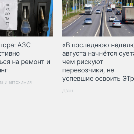
пора: АЗС
«В последнюю недел
ктивно
августа начнётся суета
ься на ремонт и
чем рискуют
инг
перевозчики, не
успевшие освоить ЭТ
ла и автохимия
Дзен