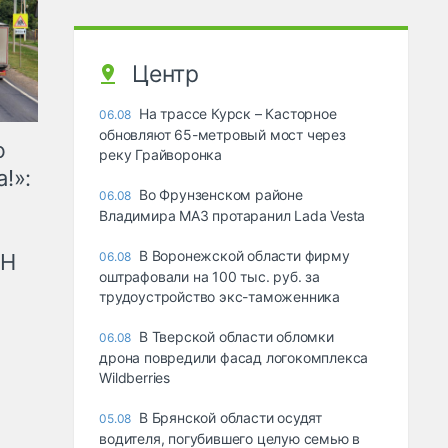
Центр
На трассе Курск – Касторное
06.08
обновляют 65-метровый мост через
ю
реку Грайворонка
!»:
Во Фрунзенском районе
06.08
Владимира МАЗ протаранил Lada Vesta
В Воронежской области фирму
рН
06.08
оштрафовали на 100 тыс. руб. за
трудоустройство экс-таможенника
В Тверской области обломки
06.08
дрона повредили фасад логокомплекса
Wildberries
В Брянской области осудят
05.08
водителя, погубившего целую семью в