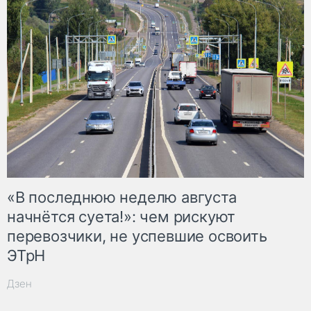
«В последнюю неделю августа
начнётся суета!»: чем рискуют
перевозчики, не успевшие освоить
ЭТрН
Дзен