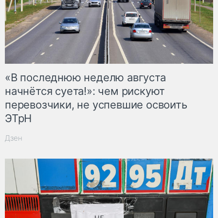
«В последнюю неделю августа
начнётся суета!»: чем рискуют
перевозчики, не успевшие освоить
ЭТрН
Дзен