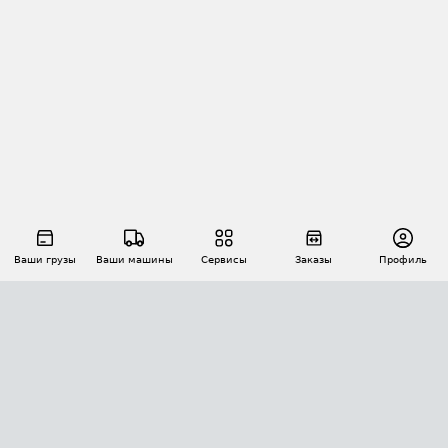
Ваши грузы
Ваши машины
Сервисы
Заказы
Профиль
АВТОМАТИЗАЦИЯ ПЕРЕВОЗОК
Площадки
Заказы
Торги
Тендеры
АТИ-Доки
GPS-мониторинг
АТИ Мессенджер
Цепочки грузов
API ATI.SU