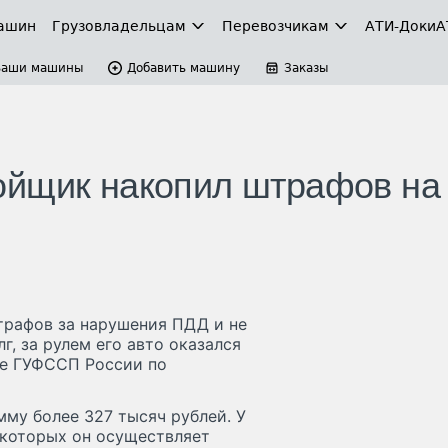
ашин
Грузовладельцам
Перевозчикам
АТИ-Доки
А
Ваши машины
Добавить машину
Заказы
ойщик накопил штрафов на
трафов за нарушения ПДД и не
г, за рулем его авто оказался
бе ГУФССП России по
му более 327 тысяч рублей. У
 которых он осуществляет