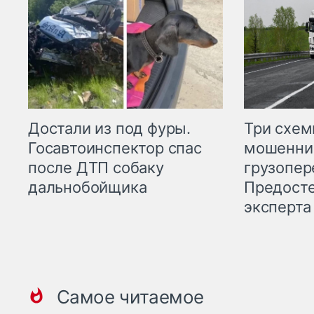
Три схе
Достали из под фуры.
мошенни
Госавтоинспектор спас
грузопер
после ДТП собаку
Предост
дальнобойщика
эксперта
Самое читаемое