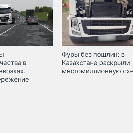
мы
Фуры без пошлин: в
чества в
Казахстане раскрыли
евозках.
многомиллионную сх
ережение