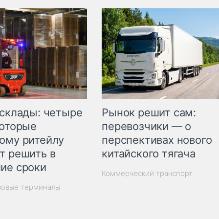
Рынок решит сам:
 склады: четыре
перевозчики — о
которые
перспективах нового
ому ритейлу
китайского тягача
т решить в
ие сроки
Коммерческий транспорт
зовые терминалы