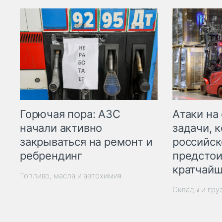
Горючая пора: АЗС
Атаки на
начали активно
задачи, 
закрываться на ремонт и
российск
ребрендинг
предстои
кратчайш
Топливо, масла и автохимия
Склады и гру