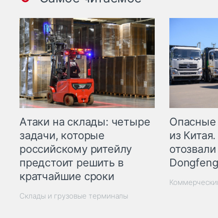
Опасные
Атаки на склады: четыре
из Китая.
задачи, которые
отозвали
российскому ритейлу
Dongfeng
предстоит решить в
кратчайшие сроки
Коммерчески
Склады и грузовые терминалы