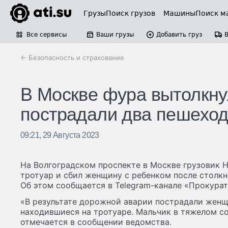
Грузы
Поиск грузов
Машины
Поиск м
Все сервисы
Ваши грузы
Добавить груз
← Безопасность и страхование
В Москве фура вытолкнул
пострадали два пешеход
09:21, 29 Августа 2023
На Волгоградском проспекте в Москве грузовик Hy
тротуар и сбил женщину с ребенком после столкн
Об этом сообщается в Telegram-канале «Прокура
«В результате дорожной аварии пострадали женщи
находившиеся на тротуаре. Мальчик в тяжелом с
отмечается в сообщении ведомства.