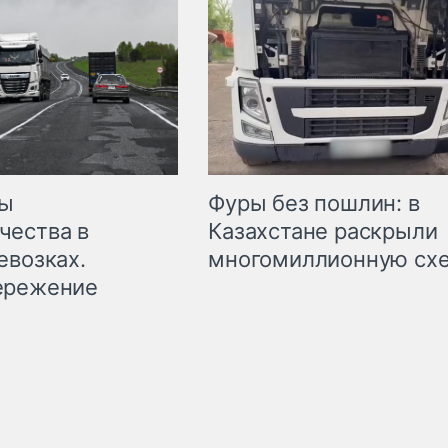
мы
Фуры без пошлин: в
чества в
Казахстане раскрыли
евозках.
многомиллионную сх
ережение