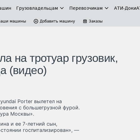
ашин
Грузовладельцам
Перевозчикам
АТИ-Доки
А
Ваши машины
Добавить машину
Заказы
а на тротуар грузовик,
а (видео)
undai Porter вылетел на
овения с большегрузной фурой.
тура Москвы».
на и ее 7-летний сын,
остоянии госпитализирован», —