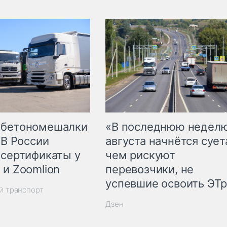
 бетономешалки
«В последнюю недел
 В России
августа начнётся суета
 сертификаты у
чем рискуют
 и Zoomlion
перевозчики, не
успевшие освоить ЭТ
й транспорт
Дзен