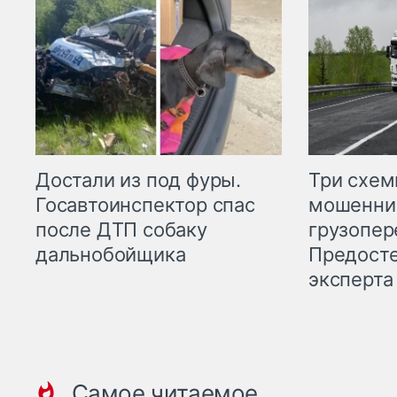
Три схе
Достали из под фуры.
мошенни
Госавтоинспектор спас
грузопер
после ДТП собаку
Предост
дальнобойщика
эксперта
Самое читаемое