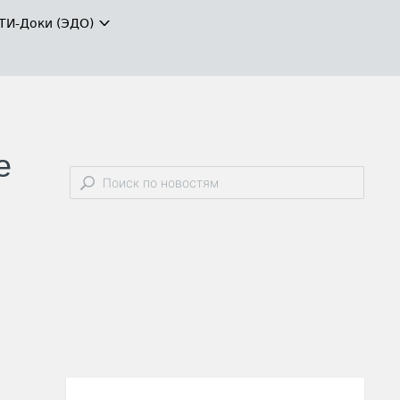
ТИ-Доки (ЭДО)
е