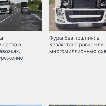
мы
Фуры без пошлин: в
чества в
Казахстане раскрыли
евозках.
многомиллионную сх
ережение