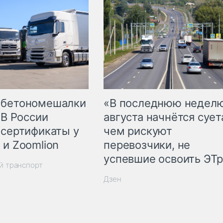
 бетономешалки
«В последнюю недел
 В России
августа начнётся суета
 сертификаты у
чем рискуют
 и Zoomlion
перевозчики, не
успевшие освоить ЭТ
й транспорт
Дзен