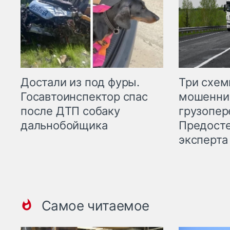
Три схе
Достали из под фуры.
мошенни
Госавтоинспектор спас
грузопер
после ДТП собаку
Предост
дальнобойщика
эксперта
Самое читаемое