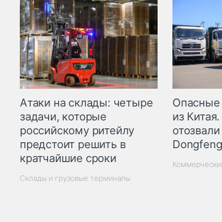
Опасные
Атаки на склады: четыре
из Китая.
задачи, которые
отозвали
российскому ритейлу
Dongfeng
предстоит решить в
кратчайшие сроки
Коммерчески
Склады и грузовые терминалы