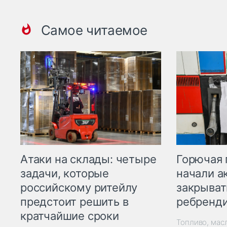
Самое читаемое
Горючая 
Атаки на склады: четыре
начали а
задачи, которые
закрыват
российскому ритейлу
ребренд
предстоит решить в
кратчайшие сроки
Топливо, мас