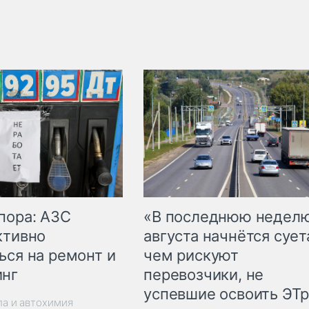
пора: АЗС
«В последнюю недел
ктивно
августа начнётся суета
ься на ремонт и
чем рискуют
инг
перевозчики, не
успевшие освоить ЭТ
ла и автохимия