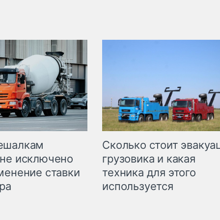
Сколько стоит эвакуа
ешалкам
грузовика и какая
не исключено
техника для этого
менение ставки
используется
ра