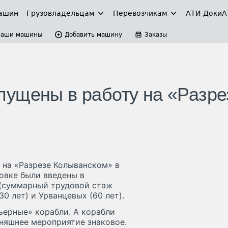
ашин
Грузовладельцам
Перевозчикам
АТИ-Доки
А
Ваши машины
Добавить машину
Заказы
ущены в работу на «Разре
 на «Разрезе Колыванском» в
овке были введены в
(суммарный трудовой стаж
0 лет) и Урванцевых (60 лет).
ьерные» корабли. А корабли
няшнее мероприятие знаковое.