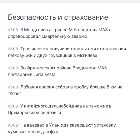
Безопасность и страхование
В Мордовии на трассе М-5 водитель МАЗа
06.08
спровоцировал смертельную аварию
Трое человек получили травмы при столкновении
06.08
легковушки и двух грузовиков в Могилеве
Во Фрунзенском районе Владимира МАЗ
06.08
протаранил Lada Vesta
Лобовая авария собрала пробку больше 8 км на
06.08
"Коле"
У китайского дальнобойщика на таможне в
06.08
Приморье изъяли деньги
Ha въeздax в Улaн-Удэ зaвepшaют ycтaнoвкy
06.08
«yмныx» вecoв для фyp