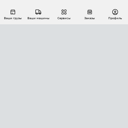
Ваши грузы
Ваши машины
Сервисы
Заказы
Профиль
АВТОМАТИЗАЦИЯ ПЕРЕВОЗОК
Площадки
Заказы
Торги
Тендеры
АТИ-Доки
GPS-мониторинг
АТИ Мессенджер
Цепочки грузов
API ATI.SU
ПОЛЕЗНОЕ
Расчет расстояний
БЕЗОПАСНОСТЬ
Академия ATI.SU
ATI.SU о безопасности
Звезды ATI.SU на вашем сайте
КОНТАКТЫ И ТАРИФЫ
Памятка по проверке контрагентов
Индекс ATI.SU FTL РФ
О системе ATI.SU
Светофор+
Средние ставки
ИНФОРМАЦИЯ