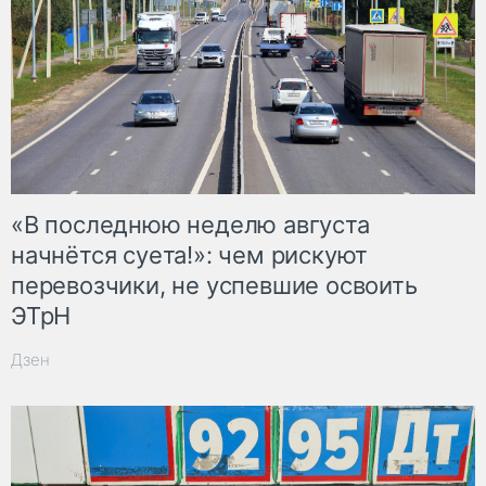
«В последнюю неделю августа
начнётся суета!»: чем рискуют
перевозчики, не успевшие освоить
ЭТрН
Дзен