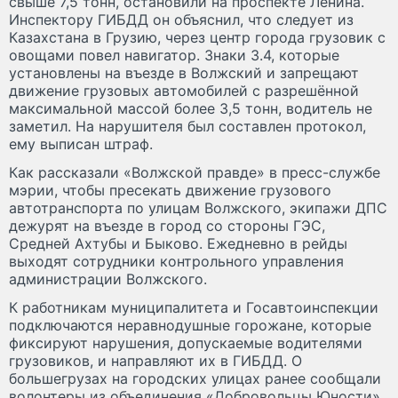
свыше 7,5 тонн, остановили на проспекте Ленина.
Инспектору ГИБДД он объяснил, что следует из
Казахстана в Грузию, через центр города грузовик с
овощами повел навигатор. Знаки 3.4, которые
установлены на въезде в Волжский и запрещают
движение грузовых автомобилей с разрешённой
максимальной массой более 3,5 тонн, водитель не
заметил. На нарушителя был составлен протокол,
ему выписан штраф.
Как рассказали «Волжской правде» в пресс-службе
мэрии, чтобы пресекать движение грузового
автотранспорта по улицам Волжского, экипажи ДПС
дежурят на въезде в город со стороны ГЭС,
Средней Ахтубы и Быково. Ежедневно в рейды
выходят сотрудники контрольного управления
администрации Волжского.
К работникам муниципалитета и Госавтоинспекции
подключаются неравнодушные горожане, которые
фиксируют нарушения, допускаемые водителями
грузовиков, и направляют их в ГИБДД. О
большегрузах на городских улицах ранее сообщали
волонтеры из объединения «Добровольцы Юности»