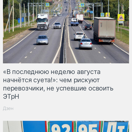
«В последнюю неделю августа
начнётся суета!»: чем рискуют
перевозчики, не успевшие освоить
ЭТрН
Дзен