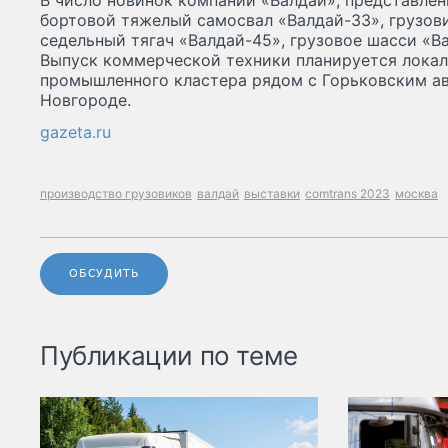
В число новинок компании «Валдай», представлен
бортовой тяжелый самосвал «Валдай-33», грузов
седельный тягач «Валдай-45», грузовое шасси «Ва
Выпуск коммерческой техники планируется локал
промышленного кластера рядом с Горьковским а
Новгороде.
gazeta.ru
производство грузовиков
валдай
выставки
comtrans 2023
москва
ОБСУДИТЬ
Публикации по теме