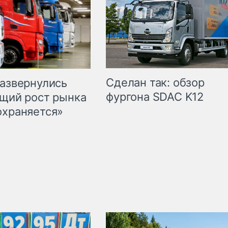
Сделан так: обзор
развернулись
фургона SDAC K12
бщий рост рынка
охраняется»