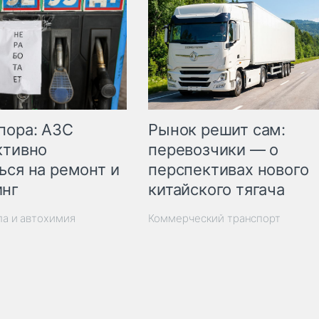
пора: АЗС
Рынок решит сам:
ктивно
перевозчики — о
ься на ремонт и
перспективах нового
инг
китайского тягача
ла и автохимия
Коммерческий транспорт