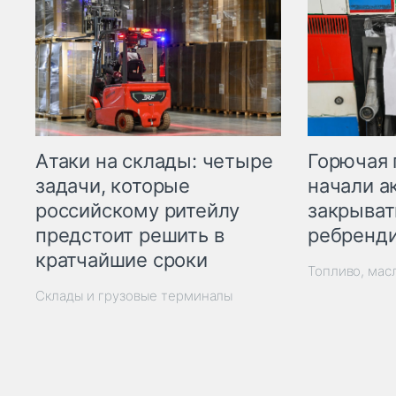
Горючая 
Атаки на склады: четыре
начали а
задачи, которые
закрыват
российскому ритейлу
ребренд
предстоит решить в
кратчайшие сроки
Топливо, мас
Склады и грузовые терминалы