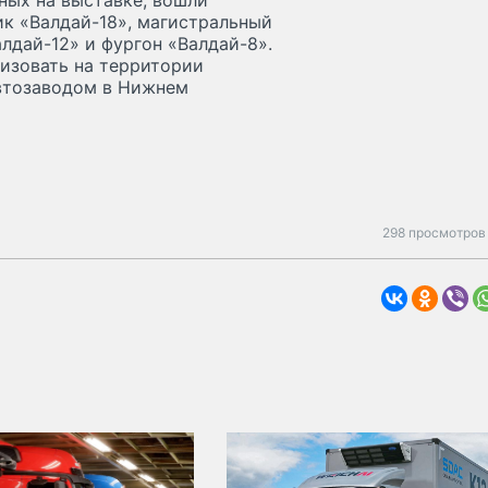
ных на выставке, вошли
ик «Валдай-18», магистральный
лдай-12» и фургон «Валдай-8».
изовать на территории
втозаводом в Нижнем
298 просмотров 