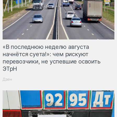
«В последнюю неделю августа
начнётся суета!»: чем рискуют
перевозчики, не успевшие освоить
ЭТрН
Дзен