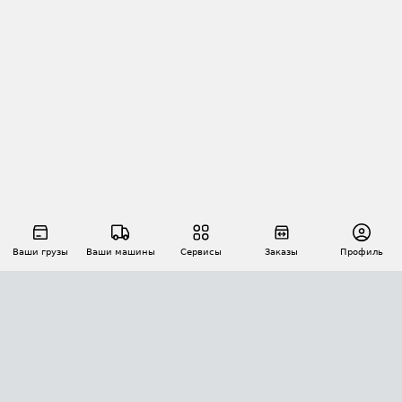
Ваши грузы
Ваши машины
Сервисы
Заказы
Профиль
АВТОМАТИЗАЦИЯ ПЕРЕВОЗОК
Площадки
Заказы
Торги
Тендеры
АТИ-Доки