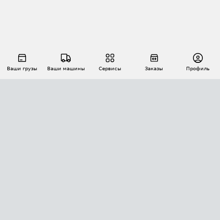
Ваши грузы
Ваши машины
Сервисы
Заказы
Профиль
АВТОМАТИЗАЦИЯ ПЕРЕВОЗОК
Площадки
Заказы
Торги
Тендеры
АТИ-Доки
GPS-мониторинг
АТИ Мессенджер
Цепочки грузов
API ATI.SU
ПОЛЕЗНОЕ
Расчет расстояний
БЕЗОПАСНОСТЬ
Академия ATI.SU