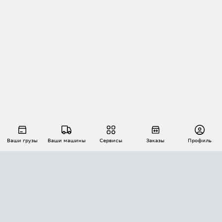
Ваши грузы
Ваши машины
Сервисы
Заказы
Профиль
АВТОМАТИЗАЦИЯ ПЕРЕВОЗОК
Площадки
Заказы
Торги
Тендеры
АТИ-Доки