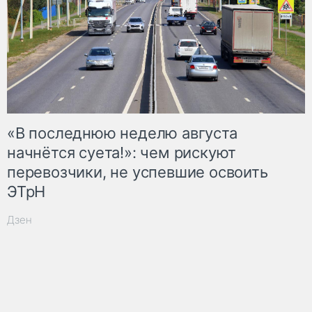
«В последнюю неделю августа
начнётся суета!»: чем рискуют
перевозчики, не успевшие освоить
ЭТрН
Дзен