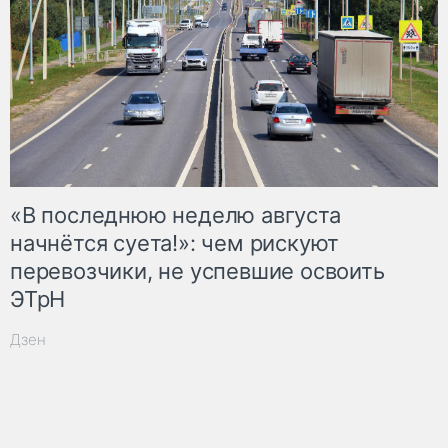
«В последнюю неделю августа
начнётся суета!»: чем рискуют
перевозчики, не успевшие освоить
ЭТрН
Дзен