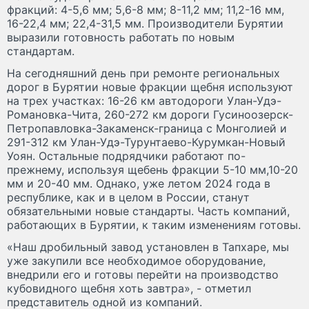
фракций: 4-5,6 мм; 5,6-8 мм; 8-11,2 мм; 11,2-16 мм,
16-22,4 мм; 22,4-31,5 мм. Производители Бурятии
выразили готовность работать по новым
стандартам.
На сегодняшний день при ремонте региональных
дорог в Бурятии новые фракции щебня используют
на трех участках: 16-26 км автодороги Улан-Удэ-
Романовка-Чита, 260-272 км дороги Гусиноозерск-
Петропавловка-Закаменск-граница с Монголией и
291-312 км Улан-Удэ-Турунтаево-Курумкан-Новый
Уоян. Остальные подрядчики работают по-
прежнему, используя щебень фракции 5-10 мм,10-20
мм и 20-40 мм. Однако, уже летом 2024 года в
республике, как и в целом в России, станут
обязательными новые стандарты. Часть компаний,
работающих в Бурятии, к таким изменениям готовы.
«Наш дробильный завод установлен в Тапхаре, мы
уже закупили все необходимое оборудование,
внедрили его и готовы перейти на производство
кубовидного щебня хоть завтра», - отметил
представитель одной из компаний.