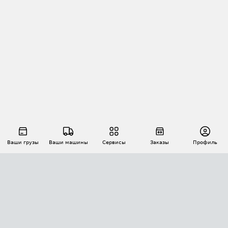
Ваши грузы
Ваши машины
Сервисы
Заказы
Профиль
АВТОМАТИЗАЦИЯ ПЕРЕВОЗОК
Площадки
Заказы
Торги
Тендеры
АТИ-Доки