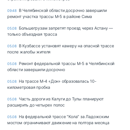
В Челябинской области досрочно завершили
09:48
ремонт участка трассы М‑5 в районе Сима
Большегрузам запретят проезд через Астану —
05.08
только объездная трасса
В Кузбассе установят камеру на опасной трассе
05.08
после жалобы жителя
Ремонт федеральной трассы М-5 в Челябинской
05.08
области завершили досрочно
На трассе М-4 «Дон» образовалась 10-
05.08
километровая пробка
Часть дороги из Калуги до Тулы планируют
05.08
расширить до четырех полос
На федеральной трассе "Кола" за Ладожским
05.08
мостом ограничивают движение на полтора месяца