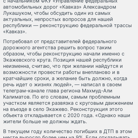
с начальником ФКУ «Управление федеральных
автомобильных дорог «Кавказ» Александром
Лукашуком, чтобы обсудить один из самых
актуальных, непростых вопросов для нашей
республики — реконструкцию федеральной трассы
«Кавказ».
Потребовал от представителей федерального
дорожного агентства решить вопрос таким
образом, чтобы реконструкцию начали именно с
Экажевского круга. Позиция нашей республики
неизменна, считаю, что при желании найдутся и
возможности провести работы внепланово и в
кратчайшие сроки, а желание быть должно, когда
речь идет о жизнях людей», — написал в своем
телеграм-канале глава региона Махмуд-Али
Калиматов. По его словам, самым проблемным
участком является развязка с круговым движением
на въезде в село Экажево. Реконструкция этого
объекта откладывается с 2020 года. «Однако наши
жители больше не должны ждать.
В текущем году количество погибших в ДТП в этом
месте выросло более чем на 9%. Если откладывать