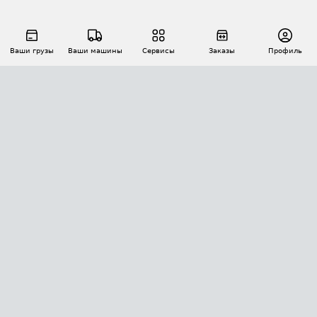
Ваши грузы
Ваши машины
Сервисы
Заказы
Профиль
АВТОМАТИЗАЦИЯ ПЕРЕВОЗОК
Площадки
Заказы
Торги
Тендеры
АТИ-Доки
GPS-мониторинг
АТИ Мессенджер
Цепочки грузов
API ATI.SU
ПОЛЕЗНОЕ
Расчет расстояний
БЕЗОПАСНОСТЬ
Академия ATI.SU
ATI.SU о безопасности
Звезды ATI.SU на вашем сайте
КОНТАКТЫ И ТАРИФЫ
Памятка по проверке контрагентов
Индекс ATI.SU FTL РФ
О системе ATI.SU
Светофор+