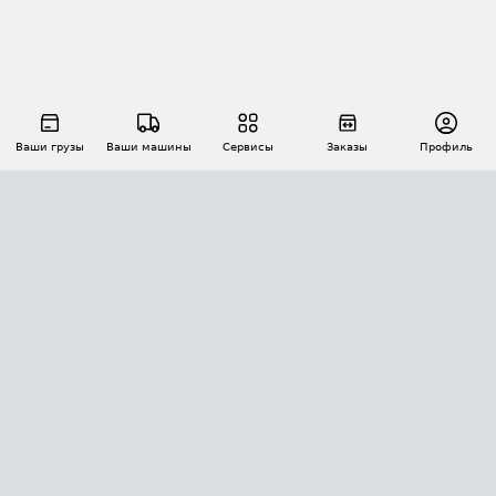
Ваши грузы
Ваши машины
Сервисы
Заказы
Профиль
АВТОМАТИЗАЦИЯ ПЕРЕВОЗОК
Площадки
Заказы
Торги
Тендеры
АТИ-Доки
GPS-мониторинг
АТИ Мессенджер
Цепочки грузов
API ATI.SU
ПОЛЕЗНОЕ
Расчет расстояний
БЕЗОПАСНОСТЬ
Академия ATI.SU
ATI.SU о безопасности