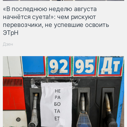
«В последнюю неделю августа
начнётся суета!»: чем рискуют
перевозчики, не успевшие освоить
ЭТрН
Дзен