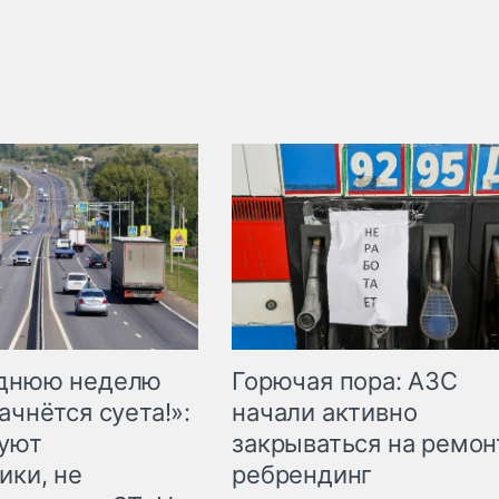
Горючая пора: АЗС
еднюю неделю
начали активно
ачнётся суета!»:
закрываться на ремон
куют
ребрендинг
ики, не