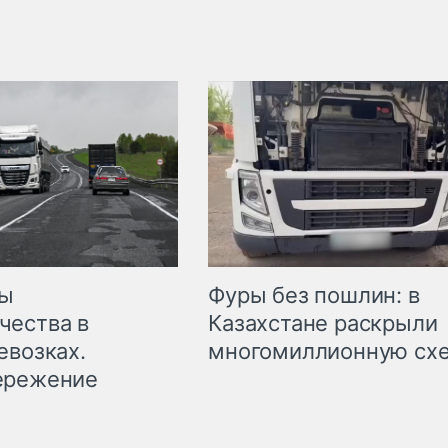
мы
Фуры без пошлин: в
чества в
Казахстане раскрыли
евозках.
многомиллионную сх
ережение