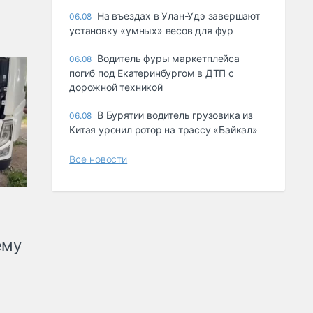
Ha въeздax в Улaн-Удэ зaвepшaют
06.08
ycтaнoвкy «yмныx» вecoв для фyp
Водитель фуры маркетплейса
06.08
погиб под Екатеринбургом в ДТП с
дорожной техникой
В Бурятии водитель грузовика из
06.08
Китая уронил ротор на трассу «Байкал»
Все новости
ему