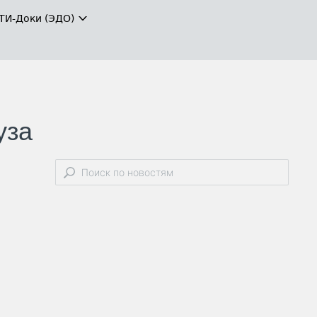
ТИ-Доки (ЭДО)
уза