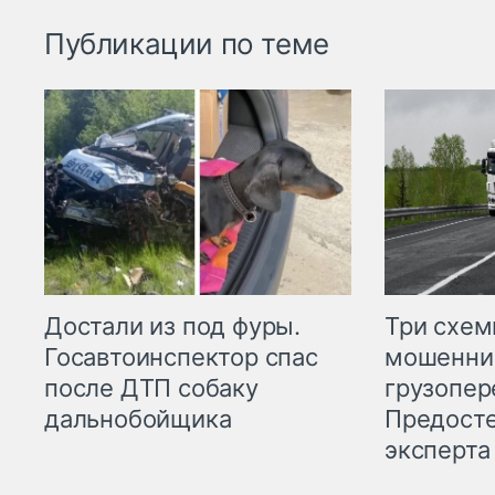
Публикации по теме
Три схе
Достали из под фуры.
мошенни
Госавтоинспектор спас
грузопер
после ДТП собаку
Предост
дальнобойщика
эксперта