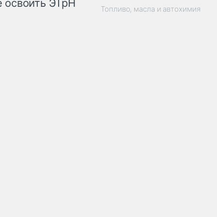
 освоить ЭТрН
Топливо, масла и автохимия