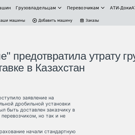
ашин
Грузовладельцам
Перевозчикам
АТИ-Доки
А
Ваши машины
Добавить машину
Заказы
" предотвратила утрату гр
тавке в Казахстан
оступило заявление на
ильной дробильной установки
ыл быть доставлен заказчику в
перевозчиком, но так и не
рахование начали стандартную