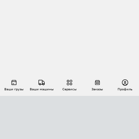
Ваши грузы
Ваши машины
Сервисы
Заказы
Профиль
АВТОМАТИЗАЦИЯ ПЕРЕВОЗОК
Площадки
Заказы
Торги
Тендеры
АТИ-Доки