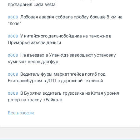
протаранил Lada Vesta
Лобовая авария собрала пробку больше 8 км на
06.08
"Коле"
У китайского дальнобойщика на таможне в
06.08
Приморье изъяли деньги
Ha въeздax в Улaн-Удэ зaвepшaют ycтaнoвкy
06.08
«yмныx» вecoв для фyp
Водитель фуры маркетплейса погиб под
06.08
Екатеринбургом в ДТП с дорожной техникой
В Бурятии водитель грузовика из Китая уронил
06.08
ротор на трассу «Байкал»
Все новости