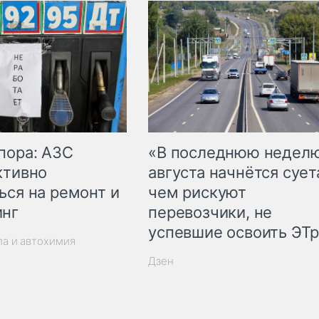
пора: АЗС
«В последнюю недел
ктивно
августа начнётся суета
ься на ремонт и
чем рискуют
инг
перевозчики, не
успевшие освоить ЭТ
ла и автохимия
Дзен