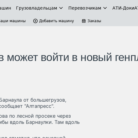
ашин
Грузовладельцам
Перевозчикам
АТИ-Доки
А
Ваши машины
Добавить машину
Заказы
в может войти в новый генп
Барнаула от большегрузов,
сообщает "Алтапресс".
ова по лесной просеке через
мбы вдоль Барнаулки. Там вдоль