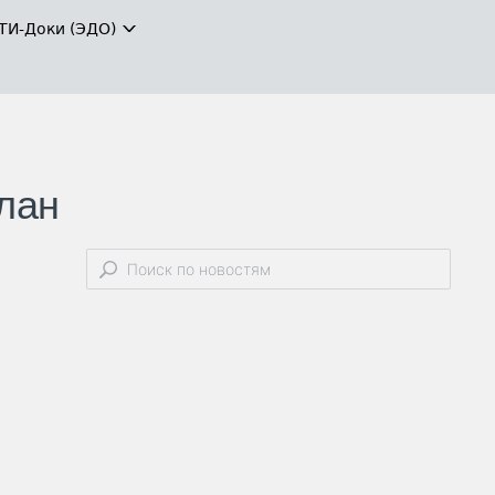
ТИ-Доки (ЭДО)
лан