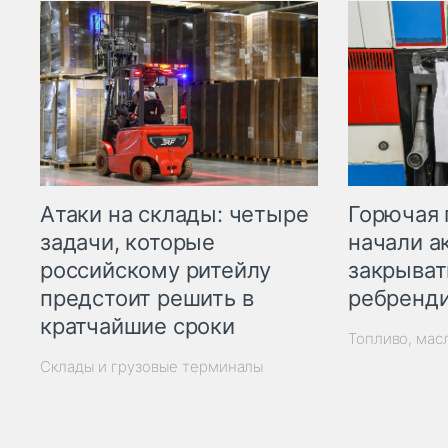
Горючая 
Атаки на склады: четыре
начали а
задачи, которые
закрыват
российскому ритейлу
ребренд
предстоит решить в
кратчайшие сроки
Топливо, мас
Склады и грузовые терминалы