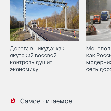
Дорога в никуда: как
Монополи
якутский весовой
как Росс
контроль душит
модерни
экономику
сеть дор
Самое читаемое