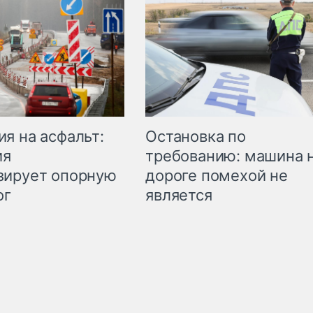
Остановка по
я на асфальт:
требованию: машина 
ия
дороге помехой не
зирует опорную
является
ог