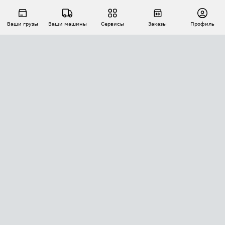
Ваши грузы
Ваши машины
Сервисы
Заказы
Профиль
АВТОМАТИЗАЦИЯ ПЕРЕВОЗОК
Площадки
Заказы
Торги
Тендеры
АТИ-Доки
GPS-мониторинг
АТИ Мессенджер
Цепочки грузов
API ATI.SU
ПОЛЕЗНОЕ
Расчет расстояний
БЕЗОПАСНОСТЬ
Академия ATI.SU
ATI.SU о безопасности
Звезды ATI.SU на вашем сайте
КОНТАКТЫ И ТАРИФЫ
Памятка по проверке контрагентов
Индекс ATI.SU FTL РФ
О системе ATI.SU
Светофор+
Средние ставки
ИНФОРМАЦИЯ
Контактная информация
Страхование