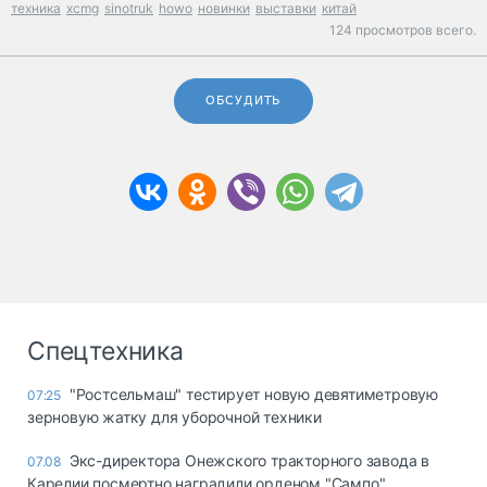
техника
xcmg
sinotruk
howo
новинки
выставки
китай
124 просмотров всего.
ОБСУДИТЬ
Спецтехника
"Ростсельмаш" тестирует новую девятиметровую
07:25
зерновую жатку для уборочной техники
Экс-директора Онежского тракторного завода в
07.08
Карелии посмертно наградили орденом "Сампо"