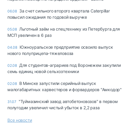
За счет сильного второго квартала Caterpillar
06.08
повысил ожидания по годовой выручке
Льготный заём на спецтехнику из Петербурга для
05.08
МСП увеличен в 6 раз
Южноуральское предприятие освоило выпуск
04.08
нового полуприцепа-тяжеловоза
Для студентов-аграриев под Воронежем закупили
02.08
семь единиц новой сельхозтехники
В Минске запустили серийный выпуск
02.08
малогабаритных харвестеров и форвардеров "Амкодор"
"Туймазинский завод автобетоновозов" в первом
31.07
полугодии увеличил чистый убыток в 2,2 раза
Все новости