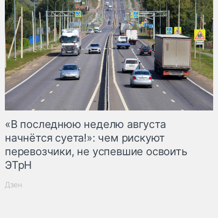
«В последнюю неделю августа
начнётся суета!»: чем рискуют
перевозчики, не успевшие освоить
ЭТрН
Дзен