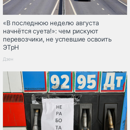
«В последнюю неделю августа
начнётся суета!»: чем рискуют
перевозчики, не успевшие освоить
ЭТрН
Дзен