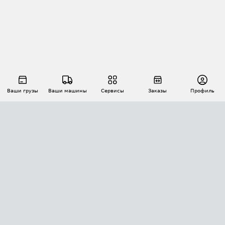
Ваши грузы
Ваши машины
Сервисы
Заказы
Профиль
АВТОМАТИЗАЦИЯ ПЕРЕВОЗОК
Площадки
Заказы
Торги
Тендеры
АТИ-Доки
GPS-мониторинг
АТИ Мессенджер
Цепочки грузов
API ATI.SU
ПОЛЕЗНОЕ
Расчет расстояний