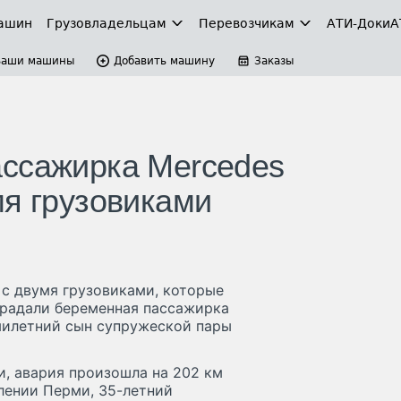
ашин
Грузовладельцам
Перевозчикам
АТИ-Доки
А
Ваши машины
Добавить машину
Заказы
ассажирка Mercedes
мя грузовиками
с двумя грузовиками, которые
традали беременная пассажирка
милетний сын супружеской пары
, авария произошла на 202 км
влении Перми, 35-летний