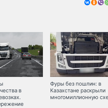
мы
Фуры без пошлин: в
чества в
Казахстане раскрыли
евозках.
многомиллионную сх
ережение