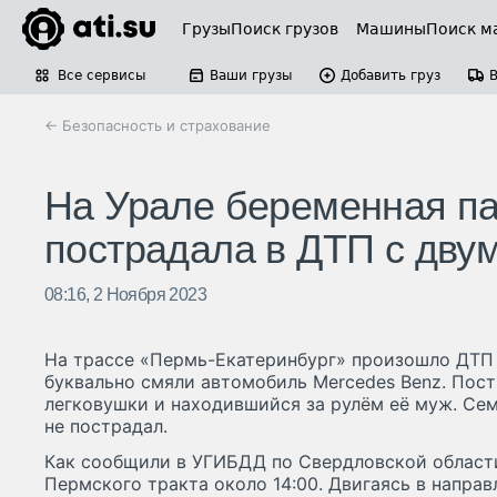
Грузы
Поиск грузов
Машины
Поиск м
Все сервисы
Ваши грузы
Добавить груз
← Безопасность и страхование
На Урале беременная п
пострадала в ДТП с дву
08:16, 2 Ноября 2023
На трассе «Пермь-Екатеринбург» произошло ДТП 
буквально смяли автомобиль Mercedes Benz. Пос
легковушки и находившийся за рулём её муж. Се
не пострадал.
Как сообщили в УГИБДД по Свердловской области
Пермского тракта около 14:00. Двигаясь в напра