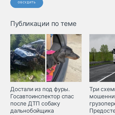
ОБСУДИТЬ
Публикации по теме
Три схе
Достали из под фуры.
мошенни
Госавтоинспектор спас
грузопер
после ДТП собаку
Предост
дальнобойщика