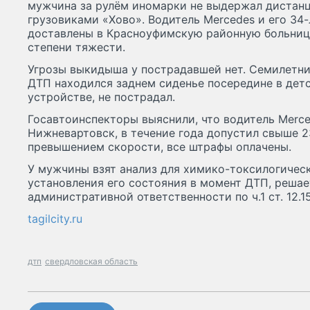
мужчина за рулём иномарки не выдержал дистанц
грузовиками «Хово». Водитель Mercedes и его 34
доставлены в Красноуфимскую районную больниц
степени тяжести.
Угрозы выкидыша у пострадавшей нет. Семилетни
ДТП находился заднем сиденье посередине в де
устройстве, не пострадал.
Госавтоинспекторы выяснили, что водитель Merce
Нижневартовск, в течение года допустил свыше 
превышением скорости, все штрафы оплачены.
У мужчины взят анализ для химико-токсилогическ
установления его состояния в момент ДТП, решае
административной ответственности по ч.1 ст. 12.1
tagilcity.ru
дтп
свердловская область