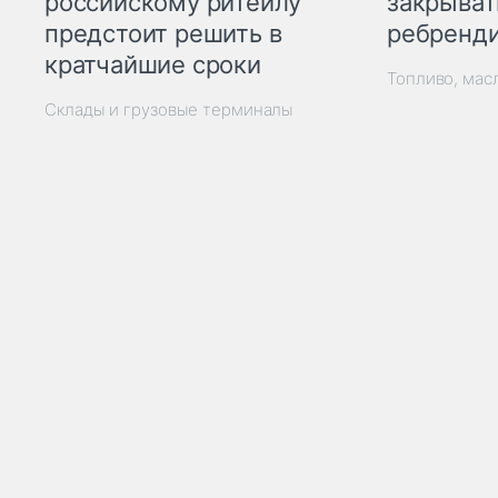
закрыват
российскому ритейлу
ребренд
предстоит решить в
кратчайшие сроки
Топливо, мас
Склады и грузовые терминалы