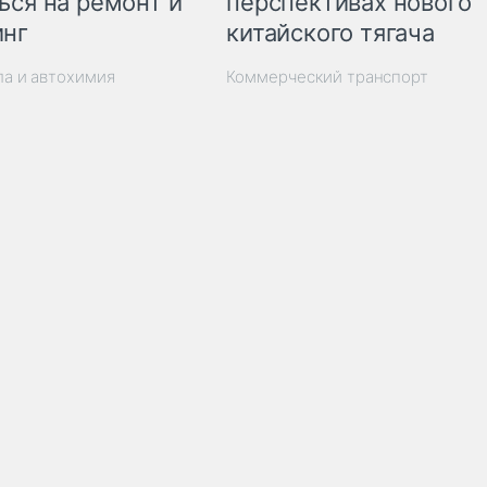
ься на ремонт и
перспективах нового
инг
китайского тягача
ла и автохимия
Коммерческий транспорт