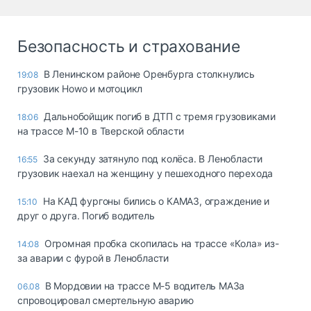
Безопасность и страхование
В Ленинском районе Оренбурга столкнулись
19:08
грузовик Howo и мотоцикл
Дальнобойщик погиб в ДТП с тремя грузовиками
18:06
на трассе М-10 в Тверской области
За секунду затянуло под колёса. В Ленобласти
16:55
грузовик наехал на женщину у пешеходного перехода
На КАД фургоны бились о КАМАЗ, ограждение и
15:10
друг о друга. Погиб водитель
Огромная пробка скопилась на трассе «Кола» из-
14:08
за аварии с фурой в Ленобласти
В Мордовии на трассе М-5 водитель МАЗа
06.08
спровоцировал смертельную аварию