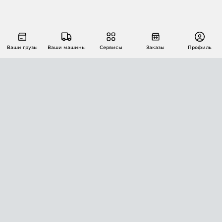
Ваши грузы
Ваши машины
Сервисы
Заказы
Профиль
АВТОМАТИЗАЦИЯ ПЕРЕВОЗОК
Площадки
Заказы
Торги
Тендеры
АТИ-Доки
GPS-мониторинг
АТИ Мессенджер
Цепочки грузов
API ATI.SU
ПОЛЕЗНОЕ
Расчет расстояний
БЕЗОПАСНОСТЬ
Академия ATI.SU
ATI.SU о безопасности
Звезды ATI.SU на вашем сайте
КОНТАКТЫ И ТАРИФЫ
Памятка по проверке контрагентов
Индекс ATI.SU FTL РФ