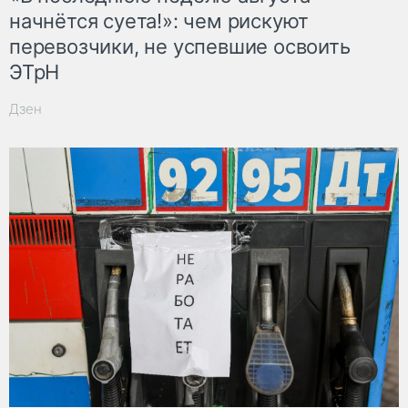
начнётся суета!»: чем рискуют
перевозчики, не успевшие освоить
ЭТрН
Дзен