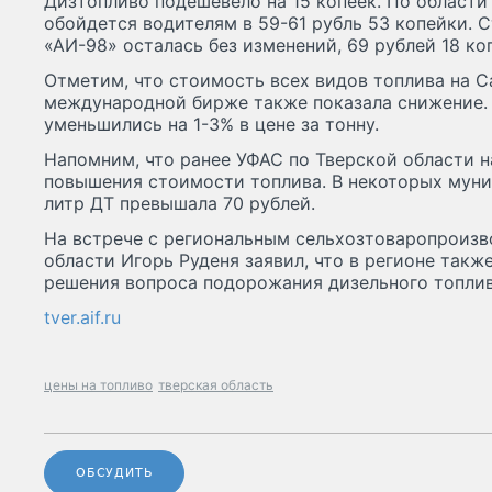
Дизтопливо подешевело на 15 копеек. По области
обойдется водителям в 59-61 рубль 53 копейки. 
«АИ-98» осталась без изменений, 69 рублей 18 коп
Отметим, что стоимость всех видов топлива на 
международной бирже также показала снижение. 
уменьшились на 1-3% в цене за тонну.
Напомним, что ранее УФАС по Тверской области н
повышения стоимости топлива. В некоторых муниц
литр ДТ превышала 70 рублей.
На встрече с региональным сельхозтоваропроизв
области Игорь Руденя заявил, что в регионе такж
решения вопроса подорожания дизельного топлив
tver.aif.ru
цены на топливо
тверская область
ОБСУДИТЬ