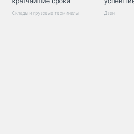
кратчайшие сроки
успевшие
Склады и грузовые терминалы
Дзен