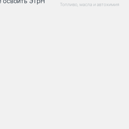
 освоить ЭТрН
Топливо, масла и автохимия