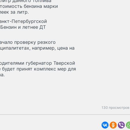
 литр данного топлива
Стоимость бензина марки
еек за литр.
Санкт-Петербургской
Бензин и летнее ДТ
ачало проверку резкого
ипалитетах, например, цена на
одителями губернатор Тверской
е будет принят комплекс мер для
а.
130 просмотров 