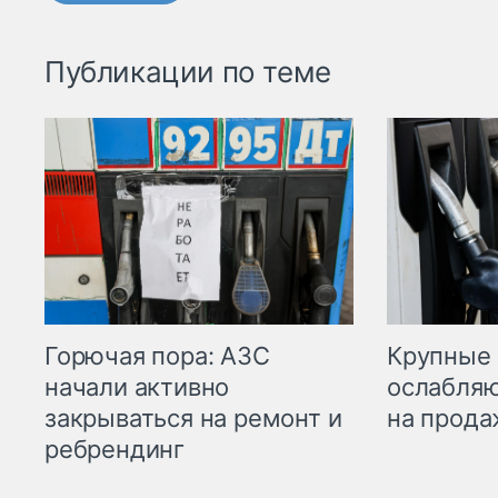
Публикации по теме
Горючая пора: АЗС
Крупные 
начали активно
ослабляю
закрываться на ремонт и
на прода
ребрендинг