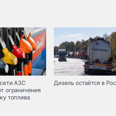
сети АЗС
Дизель остаётся в Ро
т ограничения
жу топлива