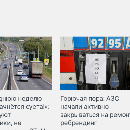
Горючая пора: АЗС
еднюю неделю
начали активно
ачнётся суета!»:
закрываться на ремон
куют
ребрендинг
ики, не