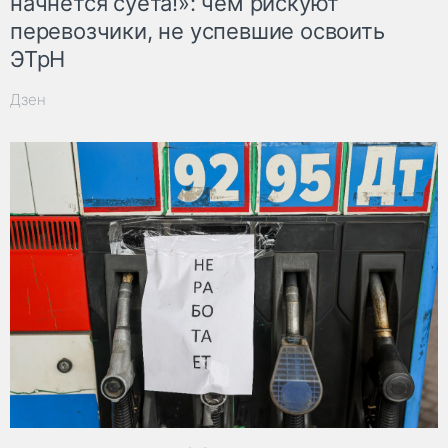
начнётся суета!»: чем рискуют
перевозчики, не успевшие освоить
ЭТрН
Дзен