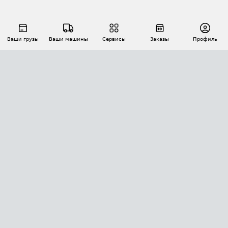
Ваши грузы
Ваши машины
Сервисы
Заказы
Профиль
АВТОМАТИЗАЦИЯ ПЕРЕВОЗОК
Площадки
Заказы
Торги
Тендеры
АТИ-Доки
GPS-мониторинг
АТИ Мессенджер
Цепочки грузов
API ATI.SU
ПОЛЕЗНОЕ
Расчет расстояний
БЕЗОПАСНОСТЬ
Академия ATI.SU
ATI.SU о безопасности
Звезды ATI.SU на вашем сайте
КОНТАКТЫ И ТАРИФЫ
Памятка по проверке контрагентов
Индекс ATI.SU FTL РФ
О системе ATI.SU
Светофор+