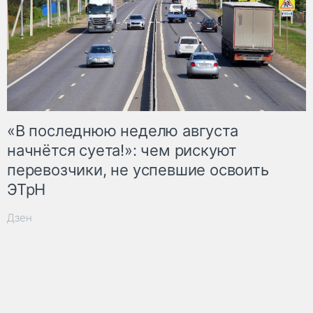
«В последнюю неделю августа
начнётся суета!»: чем рискуют
перевозчики, не успевшие освоить
ЭТрН
Дзен