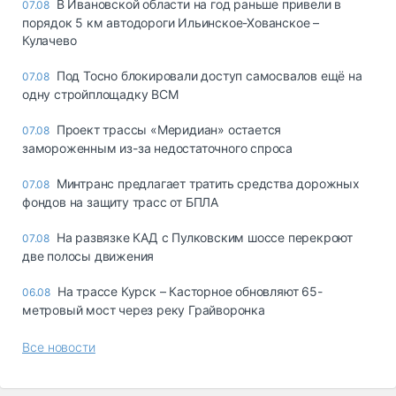
В Ивановской области на год раньше привели в
07.08
порядок 5 км автодороги Ильинское-Хованское –
Кулачево
Под Тосно блокировали доступ самосвалов ещё на
07.08
одну стройплощадку ВСМ
Проект трассы «Меридиан» остается
07.08
замороженным из-за недостаточного спроса
Минтранс предлагает тратить средства дорожных
07.08
фондов на защиту трасс от БПЛА
На развязке КАД с Пулковским шоссе перекроют
07.08
две полосы движения
На трассе Курск – Касторное обновляют 65-
06.08
метровый мост через реку Грайворонка
Все новости