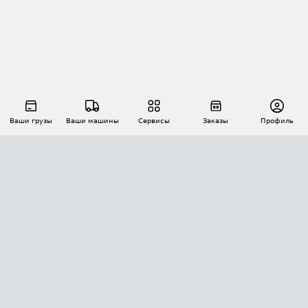
Ваши грузы
Ваши машины
Сервисы
Заказы
Профиль
АВТОМАТИЗАЦИЯ ПЕРЕВОЗОК
Площадки
Заказы
Торги
Тендеры
АТИ-Доки
GPS-мониторинг
АТИ Мессенджер
Цепочки грузов
API ATI.SU
ПОЛЕЗНОЕ
Расчет расстояний