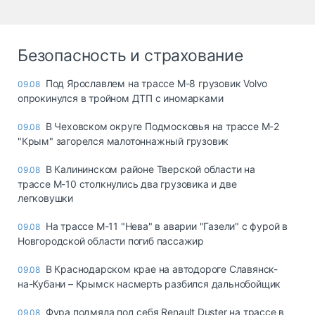
Безопасность и страхование
Под Ярославлем на трассе М-8 грузовик Volvo
09.08
опрокинулся в тройном ДТП с иномарками
В Чеховском округе Подмосковья на трассе М-2
09.08
"Крым" загорелся малотоннажный грузовик
В Калининском районе Тверской области на
09.08
трассе М-10 столкнулись два грузовика и две
легковушки
На трассе М-11 "Нева" в аварии "Газели" с фурой в
09.08
Новгородской области погиб пассажир
В Краснодарском крае на автодороге Славянск-
09.08
на-Кубани – Крымск насмерть разбился дальнобойщик
Фура подмяла под себя Renault Duster на трассе в
09.08