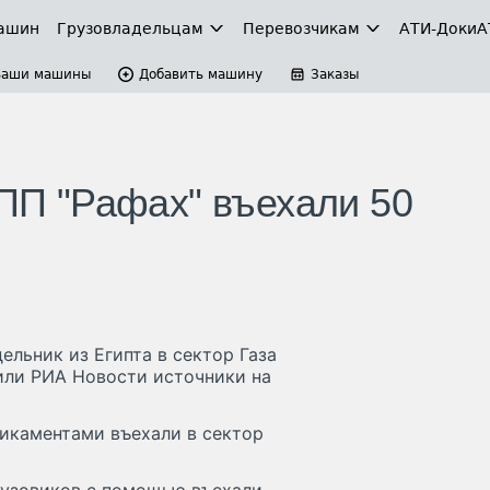
ашин
Грузовладельцам
Перевозчикам
АТИ-Доки
А
Ваши машины
Добавить машину
Заказы
КПП "Рафах" въехали 50
ельник из Египта в сектор Газа
вили РИА Новости источники на
дикаментами въехали в сектор