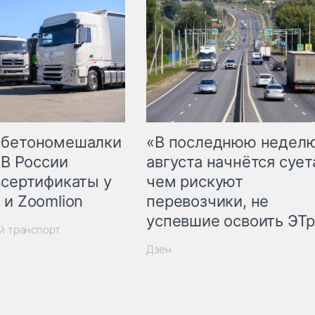
 бетономешалки
«В последнюю недел
 В России
августа начнётся суета
 сертификаты у
чем рискуют
 и Zoomlion
перевозчики, не
успевшие освоить ЭТ
й транспорт
Дзен