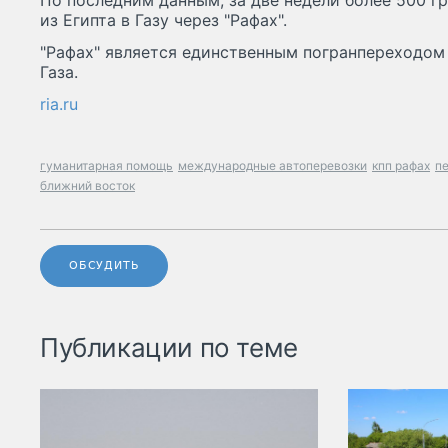
По последним данным, за две недели более 500 
из Египта в Газу через "Рафах".
"Рафах" является единственным погранпереходом
Газа.
ria.ru
гуманитарная помощь
международные автоперевозки
кпп рафах
пе
ближний восток
ОБСУДИТЬ
Публикации по теме