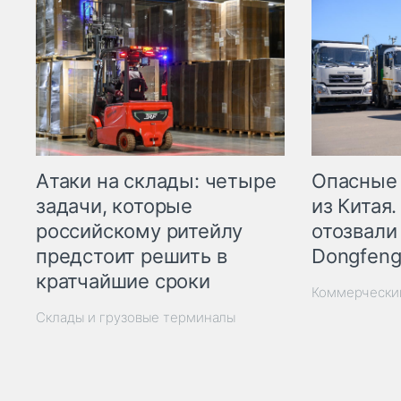
Опасные
Атаки на склады: четыре
из Китая.
задачи, которые
отозвали
российскому ритейлу
Dongfeng
предстоит решить в
кратчайшие сроки
Коммерчески
Склады и грузовые терминалы