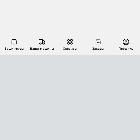
Ваши грузы
Ваши машины
Сервисы
Заказы
Профиль
АВТОМАТИЗАЦИЯ ПЕРЕВОЗОК
Площадки
Заказы
Торги
Тендеры
АТИ-Доки
GPS-мониторинг
АТИ Мессенджер
Цепочки грузов
API ATI.SU
ПОЛЕЗНОЕ
Расчет расстояний
БЕЗОПАСНОСТЬ