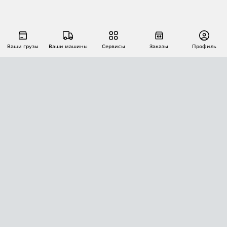
Ваши грузы
Ваши машины
Сервисы
Заказы
Профиль
АВТОМАТИЗАЦИЯ ПЕРЕВОЗОК
Площадки
Заказы
Торги
Тендеры
АТИ-Доки
GPS-мониторинг
АТИ Мессенджер
Цепочки грузов
API ATI.SU
ПОЛЕЗНОЕ
Расчет расстояний
БЕЗОПАСНОСТЬ
Академия ATI.SU
ATI.SU о безопасности
Звезды ATI.SU на вашем сайте
КОНТАКТЫ И ТАРИФЫ
Памятка по проверке контрагентов
Индекс ATI.SU FTL РФ