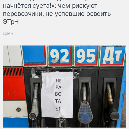
начнётся суета!»: чем рискуют
перевозчики, не успевшие освоить
ЭТрН
Дзен