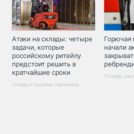
Горючая 
Атаки на склады: четыре
начали а
задачи, которые
закрыват
российскому ритейлу
ребренд
предстоит решить в
кратчайшие сроки
Топливо, мас
Склады и грузовые терминалы