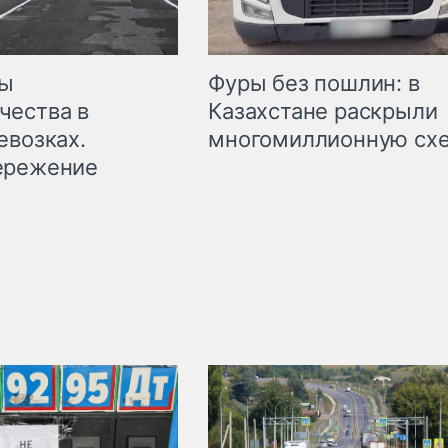
мы
Фуры без пошлин: в
чества в
Казахстане раскрыли
евозках.
многомиллионную сх
ережение