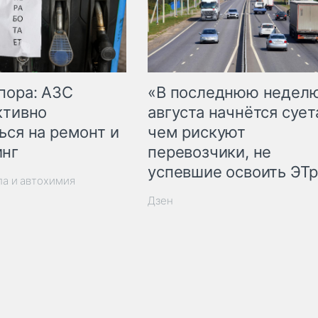
пора: АЗС
«В последнюю недел
ктивно
августа начнётся суета
ься на ремонт и
чем рискуют
инг
перевозчики, не
успевшие освоить ЭТ
ла и автохимия
Дзен