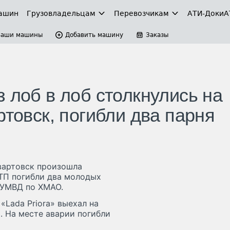
ашин
Грузовладельцам
Перевозчикам
АТИ-Доки
А
Ваши машины
Добавить машину
Заказы
 лоб в лоб столкнулись на
ртовск, погибли два парня
вартовск произошла
ДТП погибли два молодых
а УМВД по ХМАО.
«Lada Priora» выехал на
. На месте аварии погибли