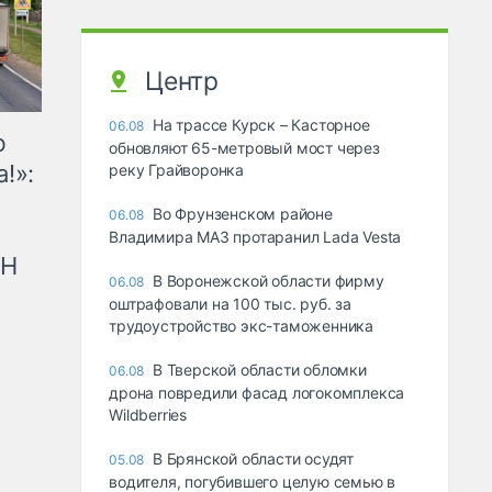
Центр
На трассе Курск – Касторное
06.08
ю
обновляют 65-метровый мост через
!»:
реку Грайворонка
Во Фрунзенском районе
06.08
Владимира МАЗ протаранил Lada Vesta
рН
В Воронежской области фирму
06.08
оштрафовали на 100 тыс. руб. за
трудоустройство экс-таможенника
В Тверской области обломки
06.08
дрона повредили фасад логокомплекса
Wildberries
В Брянской области осудят
05.08
водителя, погубившего целую семью в