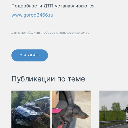
Подробности ДТП устанавливаются.
www.gorod3466.ru
дтп с погибшими
лобовое столкновение
хмао
ОБСУДИТЬ
Публикации по теме