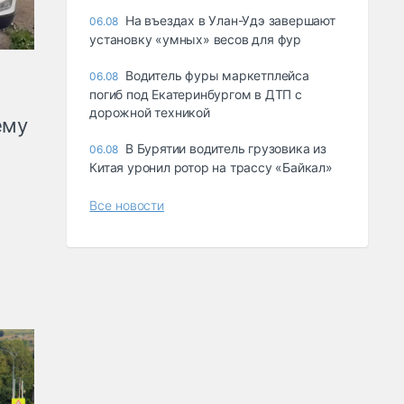
Ha въeздax в Улaн-Удэ зaвepшaют
06.08
ycтaнoвкy «yмныx» вecoв для фyp
Водитель фуры маркетплейса
06.08
погиб под Екатеринбургом в ДТП с
дорожной техникой
ему
В Бурятии водитель грузовика из
06.08
Китая уронил ротор на трассу «Байкал»
Все новости