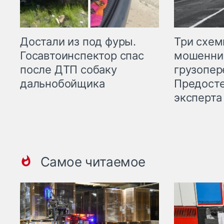
Три схе
Достали из под фуры.
мошенни
Госавтоинспектор спас
грузопер
после ДТП собаку
Предост
дальнобойщика
эксперта
Самое читаемое