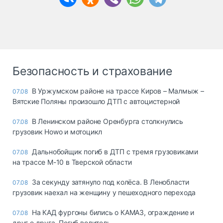
Безопасность и страхование
В Уржумском районе на трассе Киров – Малмыж –
07.08
Вятские Поляны произошло ДТП с автоцистерной
В Ленинском районе Оренбурга столкнулись
07.08
грузовик Howo и мотоцикл
Дальнобойщик погиб в ДТП с тремя грузовиками
07.08
на трассе М-10 в Тверской области
За секунду затянуло под колёса. В Ленобласти
07.08
грузовик наехал на женщину у пешеходного перехода
На КАД фургоны бились о КАМАЗ, ограждение и
07.08
друг о друга. Погиб водитель