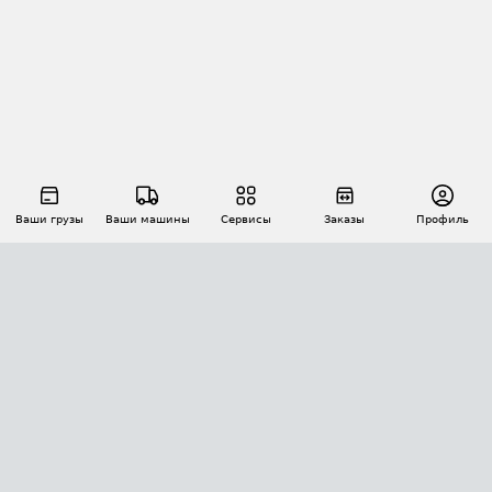
Ваши грузы
Ваши машины
Сервисы
Заказы
Профиль
АВТОМАТИЗАЦИЯ ПЕРЕВОЗОК
Площадки
Заказы
Торги
Тендеры
АТИ-Доки
GPS-мониторинг
АТИ Мессенджер
Цепочки грузов
API ATI.SU
ПОЛЕЗНОЕ