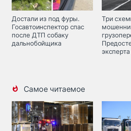
Три схе
Достали из под фуры.
мошенни
Госавтоинспектор спас
грузопер
после ДТП собаку
Предост
дальнобойщика
эксперта
Самое читаемое