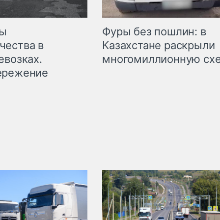
мы
Фуры без пошлин: в
чества в
Казахстане раскрыли
евозках.
многомиллионную сх
ережение