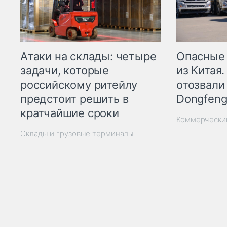
Опасные
Атаки на склады: четыре
из Китая.
задачи, которые
отозвали
российскому ритейлу
Dongfeng
предстоит решить в
кратчайшие сроки
Коммерчески
Склады и грузовые терминалы