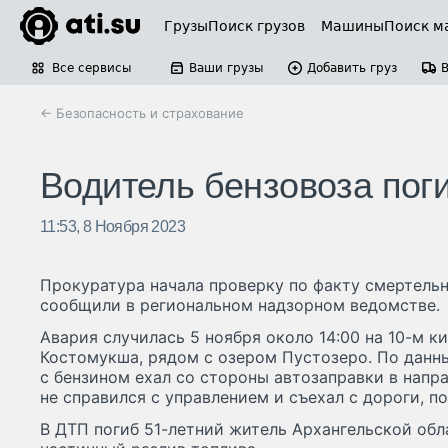
Грузы
Поиск грузов
Машины
Поиск м
Все сервисы
Ваши грузы
Добавить груз
← Безопасность и страхование
Водитель бензовоза поги
11:53, 8 Ноября 2023
Прокуратура начала проверку по факту смертель
сообщили в региональном надзорном ведомстве.
Авария случилась 5 ноября около 14:00 на 10-м 
Костомукша, рядом с озером Пустозеро. По данн
с бензином ехал со стороны автозаправки в напр
не справился с управлением и съехал с дороги, по
В ДТП погиб 51-летний житель Архангельской обл