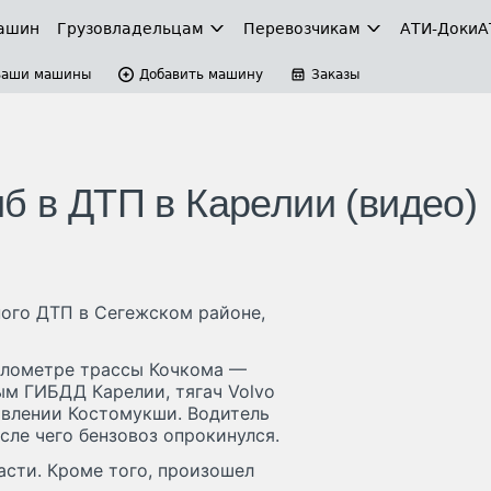
ашин
Грузовладельцам
Перевозчикам
АТИ-Доки
А
Ваши машины
Добавить машину
Заказы
б в ДТП в Карелии (видео)
ного ДТП в Сегежском районе,
километре трассы Кочкома —
ым ГИБДД Карелии, тягач Volvo
авлении Костомукши. Водитель
сле чего бензовоз опрокинулся.
асти. Кроме того, произошел