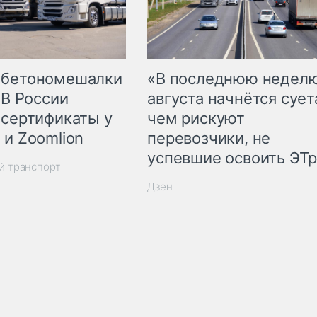
 бетономешалки
«В последнюю недел
 В России
августа начнётся суета
 сертификаты у
чем рискуют
 и Zoomlion
перевозчики, не
успевшие освоить ЭТ
й транспорт
Дзен