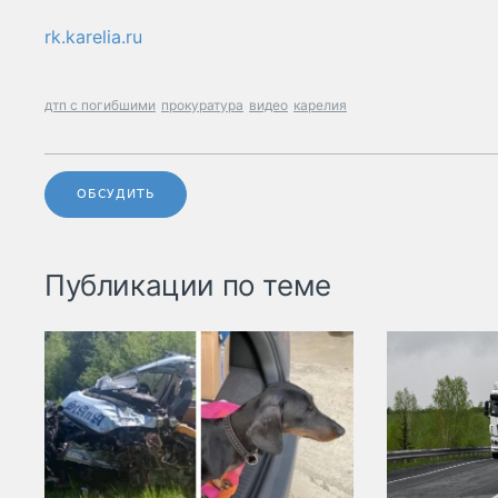
rk.karelia.ru
дтп с погибшими
прокуратура
видео
карелия
ОБСУДИТЬ
Публикации по теме