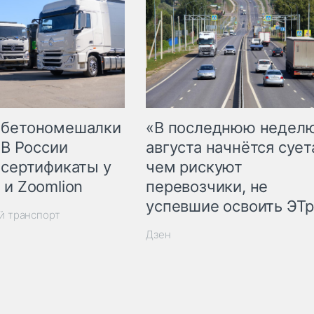
 бетономешалки
«В последнюю недел
 В России
августа начнётся суета
 сертификаты у
чем рискуют
 и Zoomlion
перевозчики, не
успевшие освоить ЭТ
й транспорт
Дзен