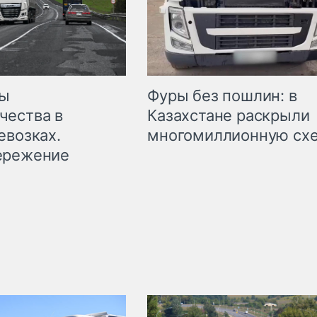
мы
Фуры без пошлин: в
чества в
Казахстане раскрыли
евозках.
многомиллионную сх
ережение