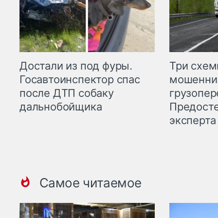
Три схе
Достали из под фуры.
мошенни
Госавтоинспектор спас
грузопер
после ДТП собаку
Предост
дальнобойщика
эксперта
Самое читаемое