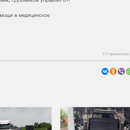
век, грузовиком управлял 61-
омощи в медицинское
117 просмотров