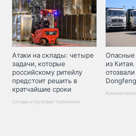
Опасные
Атаки на склады: четыре
из Китая.
задачи, которые
отозвали
российскому ритейлу
Dongfeng
предстоит решить в
кратчайшие сроки
Коммерчески
Склады и грузовые терминалы