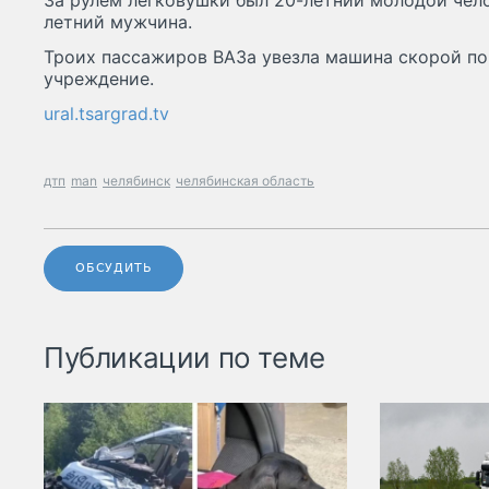
За рулём легковушки был 20-летний молодой чело
летний мужчина.
Троих пассажиров ВАЗа увезла машина скорой п
учреждение.
ural.tsargrad.tv
дтп
man
челябинск
челябинская область
ОБСУДИТЬ
Публикации по теме