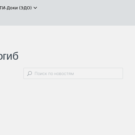
ТИ-Доки (ЭДО)
огиб