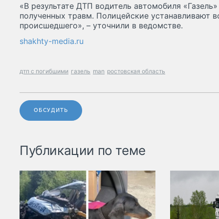
«В результате ДТП водитель автомобиля «Газель»
полученных травм. Полицейские устанавливают в
происшедшего», – уточнили в ведомстве.
shakhty-media.ru
дтп с погибшими
газель
man
ростовская область
ОБСУДИТЬ
Публикации по теме