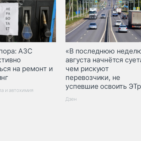
пора: АЗС
«В последнюю недел
ктивно
августа начнётся суета
ься на ремонт и
чем рискуют
инг
перевозчики, не
успевшие освоить ЭТ
ла и автохимия
Дзен