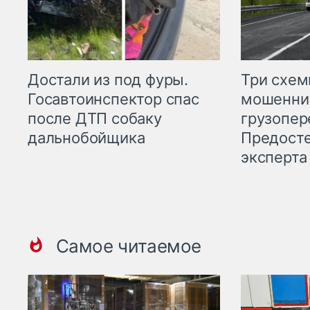
Три схе
Достали из под фуры.
мошенни
Госавтоинспектор спас
грузопер
после ДТП собаку
Предост
дальнобойщика
эксперта
Самое читаемое