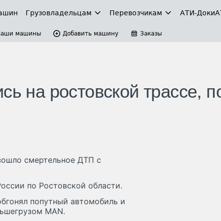
ашин
Грузовладельцам
Перевозчикам
АТИ-Доки
А
Ваши машины
Добавить машину
Заказы
сь на ростовской трассе, п
зошло смертельное ДТП с
оссии по Ростовской области.
обгонял попутный автомобиль и
ольшегрузом MAN.