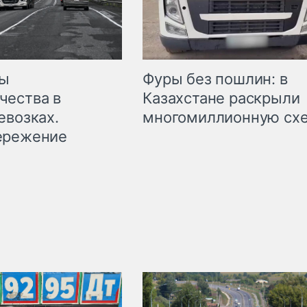
мы
Фуры без пошлин: в
чества в
Казахстане раскрыли
евозках.
многомиллионную сх
ережение