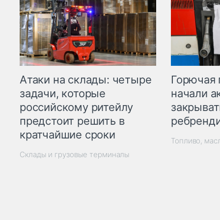
Горючая 
Атаки на склады: четыре
начали а
задачи, которые
закрыват
российскому ритейлу
ребренд
предстоит решить в
кратчайшие сроки
Топливо, мас
Склады и грузовые терминалы