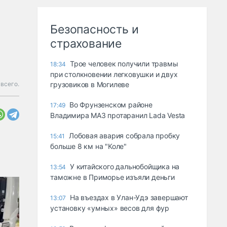
Безопасность и
страхование
Трое человек получили травмы
18:34
при столкновении легковушки и двух
всего.
грузовиков в Могилеве
Во Фрунзенском районе
17:49
Владимира МАЗ протаранил Lada Vesta
Лобовая авария собрала пробку
15:41
больше 8 км на "Коле"
У китайского дальнобойщика на
13:54
таможне в Приморье изъяли деньги
Ha въeздax в Улaн-Удэ зaвepшaют
13:07
ycтaнoвкy «yмныx» вecoв для фyp