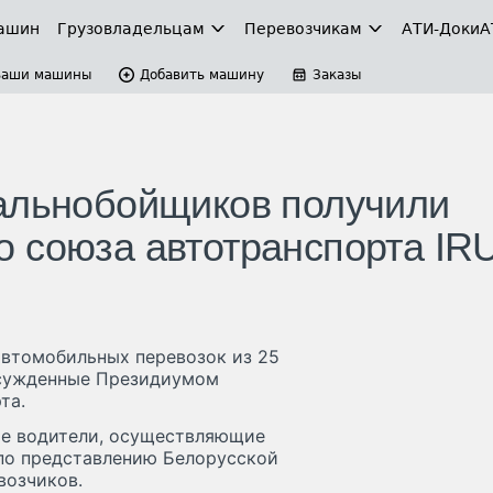
ашин
Грузовладельцам
Перевозчикам
АТИ-Доки
А
Ваши машины
Добавить машину
Заказы
дальнобойщиков получили
 союза автотранспорта IR
автомобильных перевозок из 25
исужденные Президиумом
та.
ие водители, осуществляющие
по представлению Белорусской
возчиков.