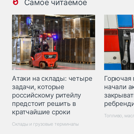
Самое читаемое
Горючая 
Атаки на склады: четыре
начали а
задачи, которые
закрыват
российскому ритейлу
ребренд
предстоит решить в
кратчайшие сроки
Топливо, мас
Склады и грузовые терминалы