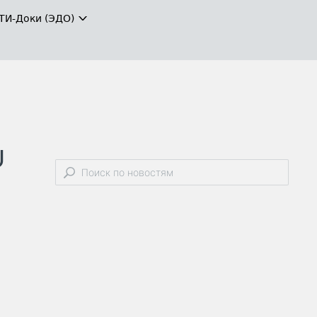
ТИ-Доки (ЭДО)
U