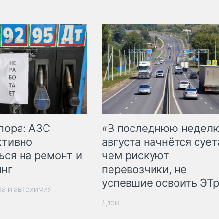
пора: АЗС
«В последнюю недел
ктивно
августа начнётся суета
ься на ремонт и
чем рискуют
инг
перевозчики, не
успевшие освоить ЭТ
ла и автохимия
Дзен