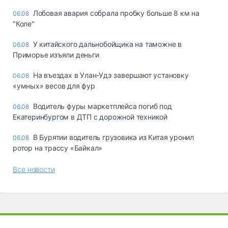
Лобовая авария собрала пробку больше 8 км на
06.08
"Коле"
У китайского дальнобойщика на таможне в
06.08
Приморье изъяли деньги
Ha въeздax в Улaн-Удэ зaвepшaют ycтaнoвкy
06.08
«yмныx» вecoв для фyp
Водитель фуры маркетплейса погиб под
06.08
Екатеринбургом в ДТП с дорожной техникой
В Бурятии водитель грузовика из Китая уронил
06.08
ротор на трассу «Байкал»
Все новости