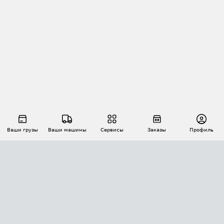
Ваши грузы
Ваши машины
Сервисы
Заказы
Профиль
АВТОМАТИЗАЦИЯ ПЕРЕВОЗОК
Площадки
Заказы
Торги
Тендеры
АТИ-Доки
GPS-мониторинг
АТИ Мессенджер
Цепочки грузов
API ATI.SU