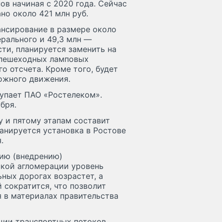
ов начиная с 2020 года. Сейчас
но около 421 млн руб.
ансирование в размере около
ерального и 49,3 млн —
сти, планируется заменить на
 пешеходных ламповых
о отсчета. Кроме того, будет
ожного движения.
упает ПАО «Ростелеком».
бря.
 и пятому этапам составит
ланируется установка в Ростове
.
нию (внедрению)
ской агломерации уровень
ных дорогах возрастет, а
сократится, что позволит
я в материалах правительства
ации транспортных потоков