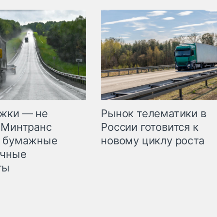
жки — не
Рынок телематики в
 Минтранс
России готовится к
л бумажные
новому циклу роста
очные
ты