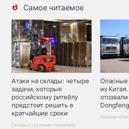
Самое читаемое
Опасные
Атаки на склады: четыре
из Китая.
задачи, которые
отозвали
российскому ритейлу
Dongfeng
предстоит решить в
кратчайшие сроки
Коммерчески
Склады и грузовые терминалы