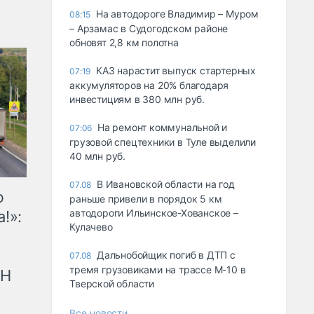
На автодороге Владимир – Муром
08:15
– Арзамас в Судогодском районе
обновят 2,8 км полотна
КАЗ нарастит выпуск стартерных
07:19
аккумуляторов на 20% благодаря
инвестициям в 380 млн руб.
На ремонт коммунальной и
07:06
грузовой спецтехники в Туле выделили
40 млн руб.
В Ивановской области на год
07.08
ю
раньше привели в порядок 5 км
автодороги Ильинское-Хованское –
!»:
Кулачево
Дальнобойщик погиб в ДТП с
07.08
тремя грузовиками на трассе М-10 в
рН
Тверской области
Все новости