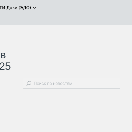
ТИ-Доки (ЭДО)
 в
025