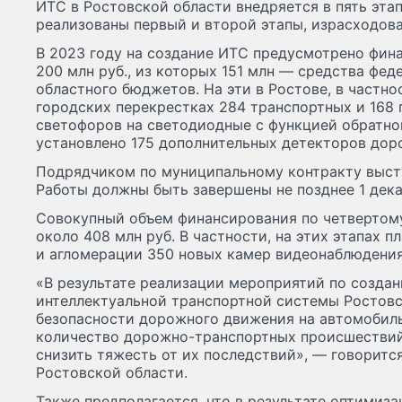
ИТС в Ростовской области внедряется в пять этап
реализованы первый и второй этапы, израсходова
В 2023 году на создание ИТС предусмотрено фин
200 млн руб., из которых 151 млн — средства фед
областного бюджетов. На эти в Ростове, в частно
городских перекрестках 284 транспортных и 168
светофоров на светодиодные с функцией обратног
установлено 175 дополнительных детекторов дор
Подрядчиком по муниципальному контракту выст
Работы должны быть завершены не позднее 1 дека
Совокупный объем финансирования по четвертому
около 408 млн руб. В частности, на этих этапах п
и агломерации 350 новых камер видеонаблюдения
«В результате реализации мероприятий по созда
интеллектуальной транспортной системы Ростов
безопасности дорожного движения на автомобиль
количество дорожно-транспортных происшествий 
снизить тяжесть от их последствий», — говоритс
Ростовской области.
Также предполагается, что в результате оптимиз