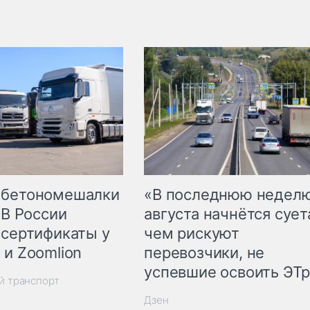
 бетономешалки
«В последнюю недел
 В России
августа начнётся суета
 сертификаты у
чем рискуют
 и Zoomlion
перевозчики, не
успевшие освоить ЭТ
й транспорт
Дзен