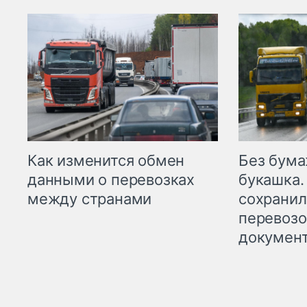
Как изменится обмен
Без бума
данными о перевозках
букашка.
между странами
сохрани
перевоз
докумен