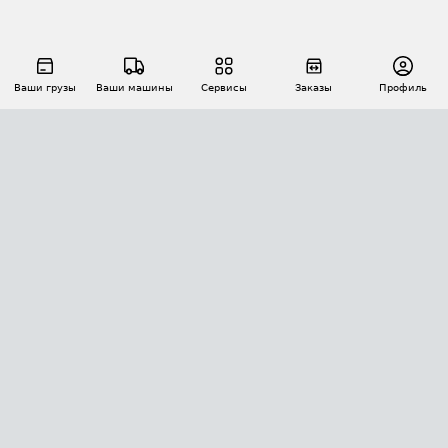
Ваши грузы
Ваши машины
Сервисы
Заказы
Профиль
АВТОМАТИЗАЦИЯ ПЕРЕВОЗОК
Площадки
Заказы
Торги
Тендеры
АТИ-Доки
GPS-мониторинг
АТИ Мессенджер
Цепочки грузов
API ATI.SU
ПОЛЕЗНОЕ
Расчет расстояний
БЕЗОПАСНОСТЬ
Академия ATI.SU
ATI.SU о безопасности
Звезды ATI.SU на вашем сайте
КОНТАКТЫ И ТАРИФЫ
Памятка по проверке контрагентов
Индекс ATI.SU FTL РФ