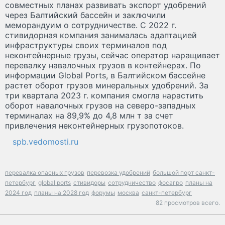
совместных планах развивать экспорт удобрений
через Балтийский бассейн и заключили
меморандуим о сотрудничестве. С 2022 г.
стивидорная компания занималась адаптацией
инфраструктуры своих терминалов под
неконтейнерные грузы, сейчас оператор наращивает
перевалку навалочных грузов в контейнерах. По
информации Global Ports, в Балтийском бассейне
растет оборот грузов минеральных удобрений. За
три квартала 2023 г. компания смогла нарастить
оборот навалочных грузов на северо-западных
терминалах на 89,9% до 4,8 млн т за счет
привлечения неконтейнерных грузопотоков.
spb.vedomosti.ru
перевалка опасных грузов
перевозка удобрений
большой порт санкт-
петербург
global ports
стивидоры
сотрудничество
фосагро
планы на
2024 год
планы на 2028 год
форумы
москва
санкт-петербург
82 просмотров всего.