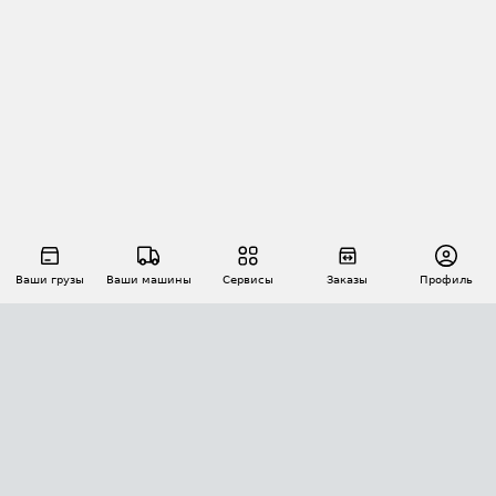
Ваши грузы
Ваши машины
Сервисы
Заказы
Профиль
АВТОМАТИЗАЦИЯ ПЕРЕВОЗОК
Площадки
Заказы
Торги
Тендеры
АТИ-Доки
GPS-мониторинг
АТИ Мессенджер
Цепочки грузов
API ATI.SU