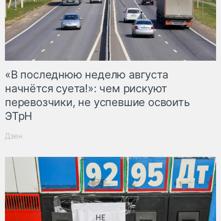
«В последнюю неделю августа
начнётся суета!»: чем рискуют
перевозчики, не успевшие освоить
ЭТрН
Дзен