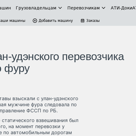
ашин
Грузовладельцам
Перевозчикам
АТИ-Доки
А
Ваши машины
Добавить машину
Заказы
ан-удэнского перевозчика
ю фуру
авы взыскали с улан-удэнского
ая мужчине фура следовала по
Управление ФССП по РБ.
е статического взвешивания был
го, на момент перевозки у
ие по автомобильным дорогам