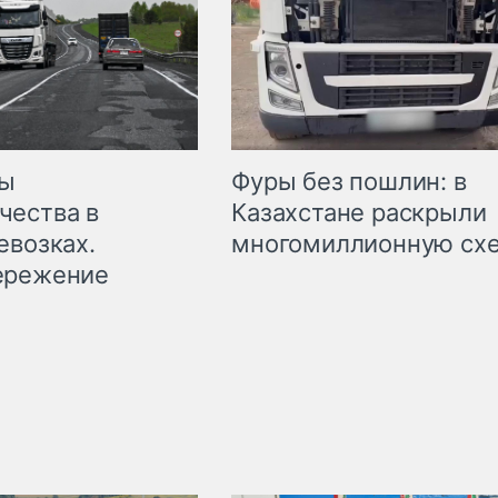
мы
Фуры без пошлин: в
чества в
Казахстане раскрыли
евозках.
многомиллионную сх
ережение