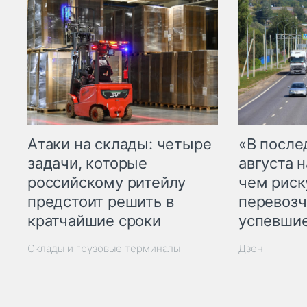
Атаки на склады: четыре
«В посл
задачи, которые
августа н
российскому ритейлу
чем рис
предстоит решить в
перевозч
кратчайшие сроки
успевшие
Склады и грузовые терминалы
Дзен