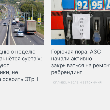
Горючая пора: АЗС
еднюю неделю
начали активно
ачнётся суета!»:
закрываться на ремон
куют
ребрендинг
ики, не
 освоить ЭТрН
Топливо, масла и автохимия