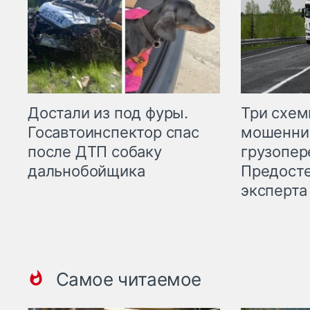
Три схе
Достали из под фуры.
мошенни
Госавтоинспектор спас
грузопер
после ДТП собаку
Предост
дальнобойщика
эксперта
Самое читаемое