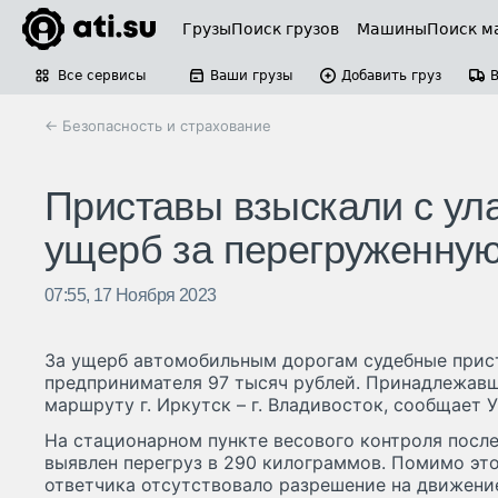
Грузы
Поиск грузов
Машины
Поиск м
Все сервисы
Ваши грузы
Добавить груз
← Безопасность и страхование
Приставы взыскали с ул
ущерб за перегруженну
07:55, 17 Ноября 2023
За ущерб автомобильным дорогам судебные прист
предпринимателя 97 тысяч рублей. Принадлежавш
маршруту г. Иркутск – г. Владивосток, сообщает 
На стационарном пункте весового контроля посл
выявлен перегруз в 290 килограммов. Помимо это
ответчика отсутствовало разрешение на движен