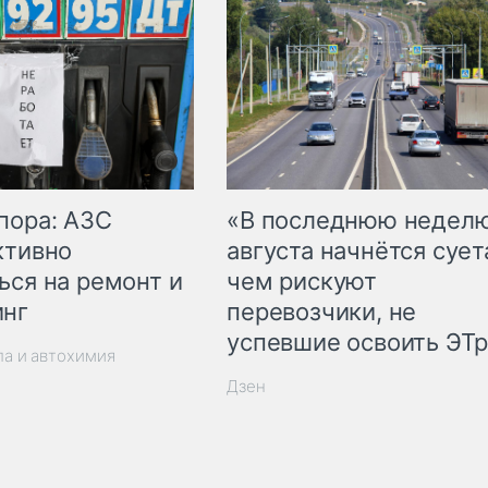
пора: АЗС
«В последнюю недел
ктивно
августа начнётся суета
ься на ремонт и
чем рискуют
инг
перевозчики, не
успевшие освоить ЭТ
ла и автохимия
Дзен