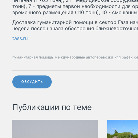
питания (1 765 тонн), 21 - медицинское оборудован
тонн), 7 - предметы первой необходимости для о
временного размещения (110 тонн), 10 - смешанные
Доставка гуманитарной помощи в сектор Газа нача
недели после начала обострения ближневосточно
tass.ru
гуманитарная помощь
международные автоперевозки
кпп рафах
се
ОБСУДИТЬ
Публикации по теме