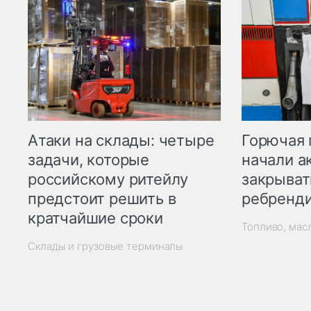
Горючая 
Атаки на склады: четыре
начали а
задачи, которые
закрыват
российскому ритейлу
ребренд
предстоит решить в
кратчайшие сроки
Топливо, мас
Склады и грузовые терминалы