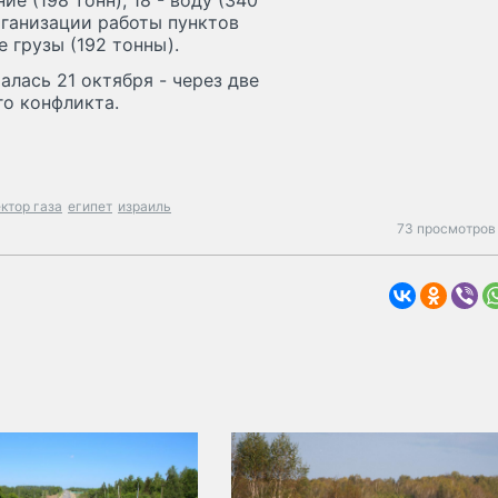
ие (198 тонн), 18 - воду (340
рганизации работы пунктов
 грузы (192 тонны).
лась 21 октября - через две
го конфликта.
ктор газа
египет
израиль
73 просмотров 