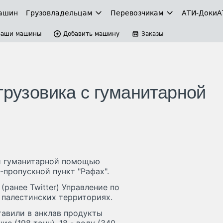
ашин
Грузовладельцам
Перевозчикам
АТИ-Доки
А
Ваши машины
Добавить машину
Заказы
грузовика с гуманитарной
й гуманитарной помощью
-пропускной пункт "Рафах".
(ранее Twitter) Управление по
 палестинских территориях.
тавили в анклав продукты