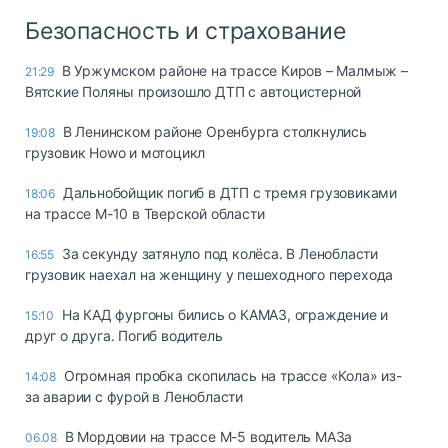
Безопасность и страхование
В Уржумском районе на трассе Киров – Малмыж –
21:29
Вятские Поляны произошло ДТП с автоцистерной
В Ленинском районе Оренбурга столкнулись
19:08
грузовик Howo и мотоцикл
Дальнобойщик погиб в ДТП с тремя грузовиками
18:06
на трассе М-10 в Тверской области
За секунду затянуло под колёса. В Ленобласти
16:55
грузовик наехал на женщину у пешеходного перехода
На КАД фургоны бились о КАМАЗ, ограждение и
15:10
друг о друга. Погиб водитель
Огромная пробка скопилась на трассе «Кола» из-
14:08
за аварии с фурой в Ленобласти
В Мордовии на трассе М-5 водитель МАЗа
06.08