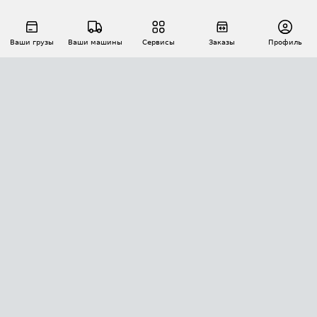
Ваши грузы
Ваши машины
Сервисы
Заказы
Профиль
АВТОМАТИЗАЦИЯ ПЕРЕВОЗОК
Площадки
Заказы
Торги
Тендеры
АТИ-Доки
GPS-мониторинг
АТИ Мессенджер
Цепочки грузов
API ATI.SU
ПОЛЕЗНОЕ
Расчет расстояний
БЕЗОПАСНОСТЬ
Академия ATI.SU
ATI.SU о безопасности
Звезды ATI.SU на вашем сайте
КОНТАКТЫ И ТАРИФЫ
Памятка по проверке контрагентов
Индекс ATI.SU FTL РФ
О системе ATI.SU
Светофор+
Средние ставки
ИНФОРМАЦИЯ