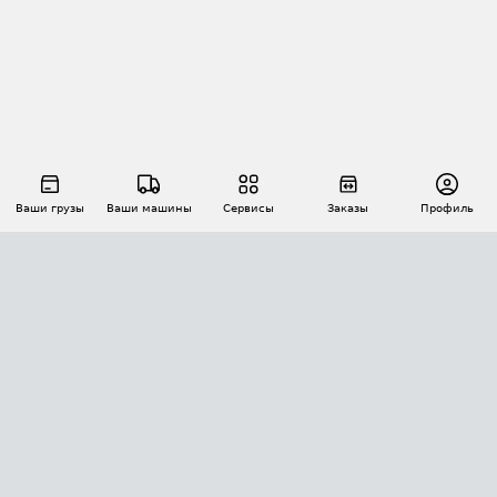
Ваши грузы
Ваши машины
Сервисы
Заказы
Профиль
АВТОМАТИЗАЦИЯ ПЕРЕВОЗОК
Площадки
Заказы
Торги
Тендеры
АТИ-Доки
GPS-мониторинг
АТИ Мессенджер
Цепочки грузов
API ATI.SU
ПОЛЕЗНОЕ