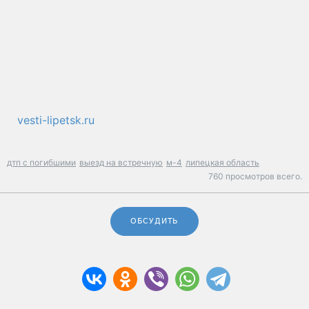
vesti-lipetsk.ru
дтп с погибшими
выезд на встречную
м-4
липецкая область
760 просмотров всего.
ОБСУДИТЬ