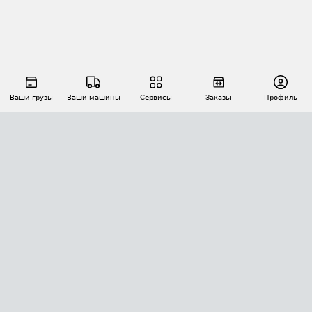
Ваши грузы
Ваши машины
Сервисы
Заказы
Профиль
АВТОМАТИЗАЦИЯ ПЕРЕВОЗОК
Площадки
Заказы
Торги
Тендеры
АТИ-Доки
GPS-мониторинг
АТИ Мессенджер
Цепочки грузов
API ATI.SU
ПОЛЕЗНОЕ
Расчет расстояний
БЕЗОПАСНОСТЬ
Академия ATI.SU